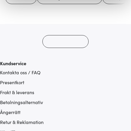
Vi använder cookies för att innehållet och annonserna
ska anpassas efter det som vi tror att du tycker om. Det
gör också att vi kan analysera vår trafik och göra
hemsidan ännu bättre. Du bestämmer själv vilka cookies
som du vill dela med dig av.
Kundservice
Kontakta oss / FAQ
Presentkort
Frakt & leverans
Betalningsalternativ
Ångerrätt
Retur & Reklamation