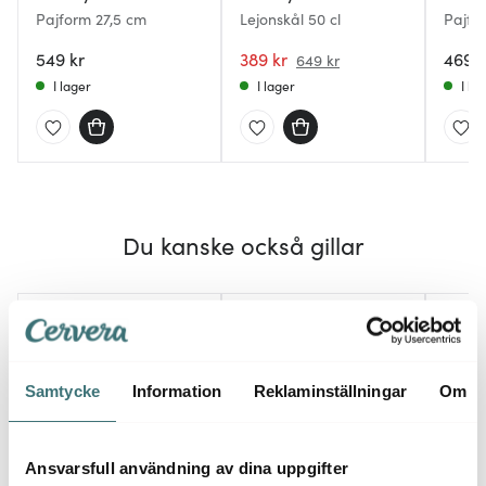
Pajform 27,5 cm
Lejonskål 50 cl
Pajfo
549 kr
389 kr
469 k
649 kr
I lager
I lager
I la
Du kanske också gillar
40%
Samtycke
Information
Reklaminställningar
Om
Ansvarsfull användning av dina uppgifter