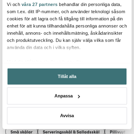
Vi och
våra 27 partners
behandlar din personliga data,
Dorre
Pillivuyt
Pilliv
som t.ex. ditt IP-nummer, och använder teknologi såsom
Brylebrännare Svart
Cecil Salladsskål 25 cm
Recyc
cookies för att lagra och få tillgång till information på din
cm sv
enhet för att kunna tillhandahålla personliga annonser och
259 kr
599 kr
129 k
999 kr
innehåll, annons- och innehållsmätning, åskådarinsikter
I lager
Få i lager
I la
och produktutveckling. Du kan själv välja vilka som får
använda din data och i vilka syften.
Med din tillåtelse skulle vi även vilja:
Samla in information om din geografiska plats som
Tillåt alla
kan ha en noggrannhet på upp till flera meter
Låt dig inspireras av våra kunder
Identifiera din enhet genom att aktivt skanna den för
specifika kännetecken (fingeravtryck)
Anpassa
Ta reda på mer om hur dina personliga uppgifter
behandlas och ställ in dina preferenser i
detaljsektionen
.
Relaterade sidor
Du kan ändra eller dra tillbaka ditt samtycke när som
Avvisa
helst från cookie-förklaringen.
Små skålar
Serveringsskål & Salladsskål
Pillivuyt