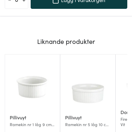
Liknande produkter
Dorr
Pillivuyt
Pillivuyt
Fire S
Ramekin nr 1 låg 9 cm
Ramekin nr 5 låg 10 cm
Vit
15 cl vit
30 cl vit