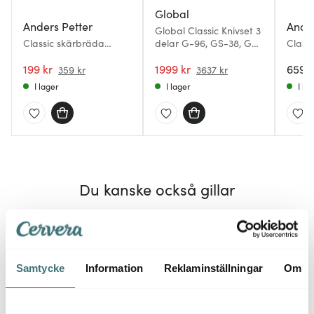
Global
Anders Petter
Ander
Global Classic Knivset 3
Classic skärbräda
delar G-96, GS-38, GS-
Classi
38x28 cm bokträ
109
delar
199 kr
1999 kr
659 k
359 kr
3637 kr
I lager
I lager
I la
Du kanske också gillar
Lagerrensning
70%
Samtycke
Information
Reklaminställningar
Om