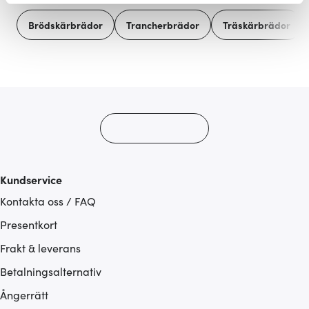
Vi använder cookies för att innehållet och annonserna
Brödskärbrädor
Trancherbrädor
Träskärbrädor
ska anpassas efter det som vi tror att du tycker om. Det
gör också att vi kan analysera vår trafik och göra
hemsidan ännu bättre. Du bestämmer själv vilka cookies
som du vill dela med dig av.
Kundservice
Kontakta oss / FAQ
Presentkort
Frakt & leverans
Betalningsalternativ
Ångerrätt