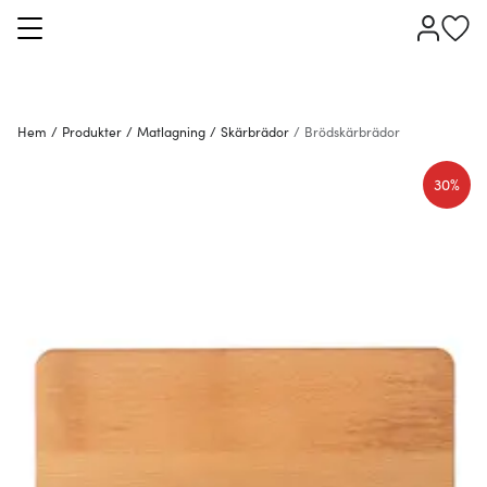
Hem
/
Produkter
/
Matlagning
/
Skärbrädor
/
Brödskärbrädor
30%