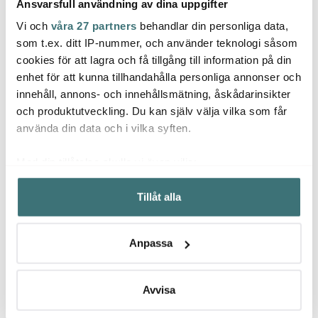
Ansvarsfull användning av dina uppgifter
Vi och
våra 27 partners
behandlar din personliga data,
som t.ex. ditt IP-nummer, och använder teknologi såsom
Anders Petter
Anders Petter
Ander
cookies för att lagra och få tillgång till information på din
Classic redskapsset 3
Classic stekpanna
Backa
enhet för att kunna tillhandahålla personliga annonser och
delar bokträ
keramisk 2 delar 20+28
redsk
innehåll, annons- och innehållsmätning, åskådarinsikter
229 kr
cm
599 kr
Bamb
299 k
1998 kr
och produktutveckling. Du kan själv välja vilka som får
I lager
I lager
I la
använda din data och i vilka syften.
Med din tillåtelse skulle vi även vilja:
Samla in information om din geografiska plats som
Tillåt alla
kan ha en noggrannhet på upp till flera meter
Identifiera din enhet genom att aktivt skanna den för
Låt dig inspireras av våra kunder
specifika kännetecken (fingeravtryck)
Anpassa
Ta reda på mer om hur dina personliga uppgifter
behandlas och ställ in dina preferenser i
detaljsektionen
.
Du kan ändra eller dra tillbaka ditt samtycke när som
Avvisa
Relaterade sidor
helst från cookie-förklaringen.