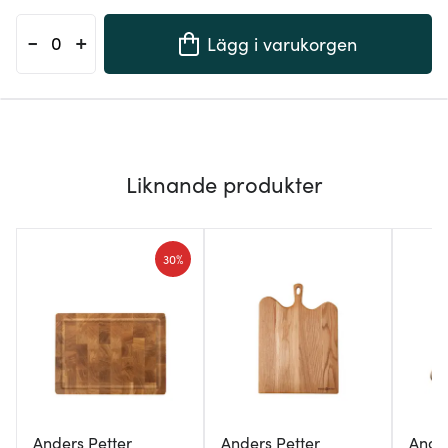
-
+
Lägg i varukorgen
Liknande produkter
30%
Anders Petter
Anders Petter
Ander