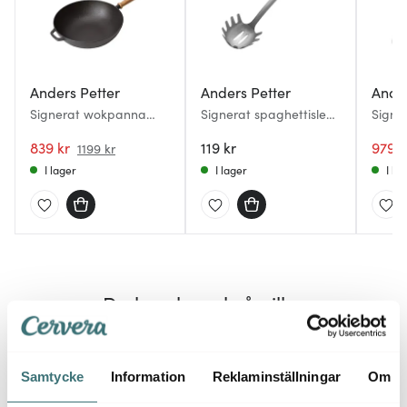
Anders Petter
Anders Petter
Ander
Signerat wokpanna
Signerat spaghettislev
Signe
gjutjärn 32 cm
32,5 cm akacia
strukt
ekträ/svart
839 kr
119 kr
cm ros
979 k
1199 kr
I lager
I lager
I la
Du kanske också gillar
45%
Samtycke
Information
Reklaminställningar
Om