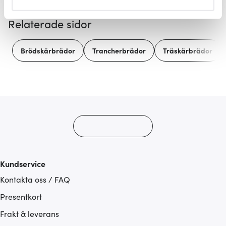
helst från cookie-förklaringen.
Relaterade sidor
Vi använder cookies för att innehållet och annonserna
ska anpassas efter det som vi tror att du tycker om. Det
Brödskärbrädor
Trancherbrädor
Träskärbrädor
gör också att vi kan analysera vår trafik och göra
hemsidan ännu bättre. Du bestämmer själv vilka cookies
som du vill dela med dig av.
Kundservice
Kontakta oss / FAQ
Presentkort
Frakt & leverans