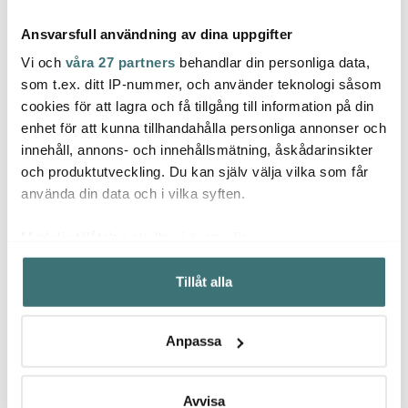
Ansvarsfull användning av dina uppgifter
Vi och
våra 27 partners
behandlar din personliga data,
som t.ex. ditt IP-nummer, och använder teknologi såsom
cookies för att lagra och få tillgång till information på din
enhet för att kunna tillhandahålla personliga annonser och
Anders Petter
Anders Petter
Ander
innehåll, annons- och innehållsmätning, åskådarinsikter
Backaryd Kastrullset 3
Classic
Classi
delar med glaslock
Planksteksbräda 2-
delar
och produktutveckling. Du kan själv välja vilka som får
1099 kr
pack natur
559 kr
659 k
1998 kr
använda din data och i vilka syften.
I lager
I lager
I la
Med din tillåtelse skulle vi även vilja:
Samla in information om din geografiska plats som
Tillåt alla
kan ha en noggrannhet på upp till flera meter
Identifiera din enhet genom att aktivt skanna den för
specifika kännetecken (fingeravtryck)
Låt dig inspireras av våra kunder
Anpassa
Ta reda på mer om hur dina personliga uppgifter
behandlas och ställ in dina preferenser i
detaljsektionen
.
Du kan ändra eller dra tillbaka ditt samtycke när som
Avvisa