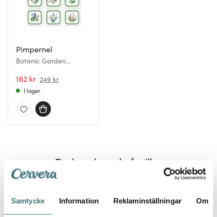
Pimpernel
Botanic Garden
Glasunderlägg 6-pack
162 kr
249 kr
I lager
Du kanske också gillar
35%
Samtycke
Information
Reklaminställningar
Om