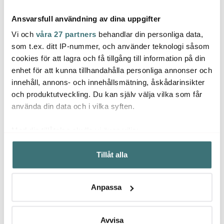
Ansvarsfull användning av dina uppgifter
Vi och
våra 27 partners
behandlar din personliga data,
som t.ex. ditt IP-nummer, och använder teknologi såsom
cookies för att lagra och få tillgång till information på din
Jonas
Ming
enhet för att kunna tillhandahålla personliga annonser och
Pimpernel
Jonas Måttsats i 4 delar
Kökst
innehåll, annons- och innehållsmätning, åskådarinsikter
Christmas Tree
Rostfri
Svart
Bordstablett 30x40 cm
och produktutveckling. Du kan själv välja vilka som får
4-pack
448 kr
129 kr
209 k
689 kr
använda din data och i vilka syften.
I lager
I lager
I la
Med din tillåtelse skulle vi även vilja:
Samla in information om din geografiska plats som
Tillåt alla
kan ha en noggrannhet på upp till flera meter
Identifiera din enhet genom att aktivt skanna den för
specifika kännetecken (fingeravtryck)
Låt dig inspireras av våra kunder
Anpassa
Ta reda på mer om hur dina personliga uppgifter
behandlas och ställ in dina preferenser i
detaljsektionen
.
Du kan ändra eller dra tillbaka ditt samtycke när som
Avvisa