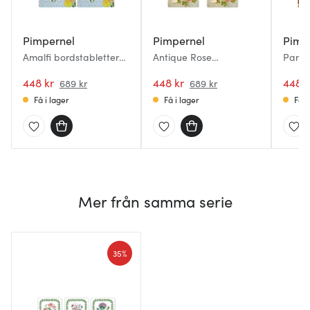
Pimpernel
Pimpernel
Pimp
Amalfi bordstabletter
Antique Rose
Parsi
40x30 cm 4-pack
Bordstablett 4-pack
Bords
lemons
448 kr
448 kr
448 k
689 kr
689 kr
Få i lager
Få i lager
Få i
Mer från samma serie
35%