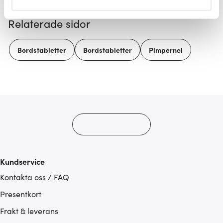
helst från cookie-förklaringen.
Relaterade sidor
Vi använder cookies för att innehållet och annonserna
ska anpassas efter det som vi tror att du tycker om. Det
Bordstabletter
Bordstabletter
Pimpernel
gör också att vi kan analysera vår trafik och göra
hemsidan ännu bättre. Du bestämmer själv vilka cookies
som du vill dela med dig av.
Kundservice
Kontakta oss / FAQ
Presentkort
Frakt & leverans