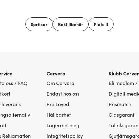
Spritsar
Baktillbehör
Plate It
rvice
Cervera
Klubb Cerve
ta oss / FAQ
Om Cervera
Bli medlem /
tkort
Endast hos oss
Digitalt med
& leverans
Pre Loved
Prismatch
ingsalternativ
Hållbarhet
Glasgaranti
ätt
Lagerrensning
Tallriksgarant
& Reklamation
Integritetspolicy
Gjutjärnsgara