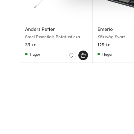
av.
Anders Petter
Emerio
Steel Essentials Potatissticka
Köksvåg Svart
15,5 cm stål/svart
39 kr
129 kr
I lager
I lager