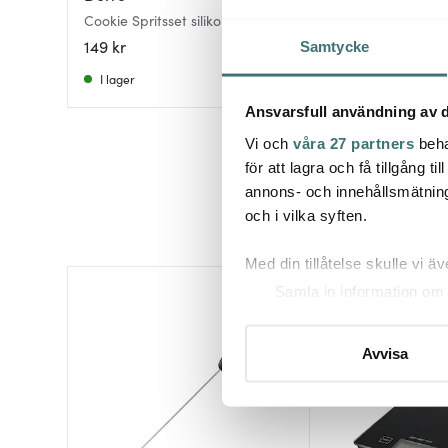
Tyllset med 5 st tyl
Cookie Spritsset silikon 8 delar
spritspåse
149 kr
149 kr
Samtycke
I lager
I lager
Ansvarsfull användning av d
Vi och
våra 27 partners
beha
för att lagra och få tillgång t
annons- och innehållsmätning
och i vilka syften.
Med din tillåtelse skulle vi äve
Samla in information om 
Identifiera din enhet gen
Ta reda på mer om hur dina pe
Avvisa
eller dra tillbaka ditt samtyc
Vi använder cookies för att 
att vi kan analysera vår tra