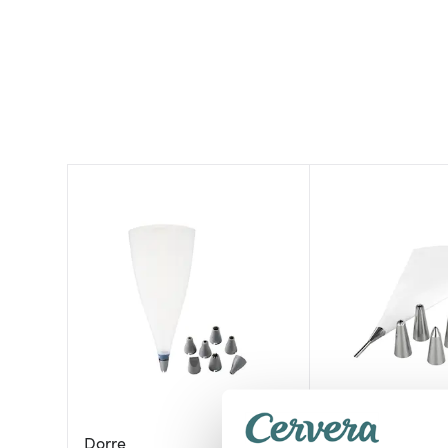
Tala
Dorre