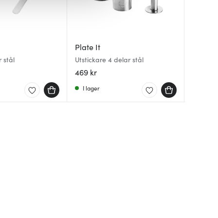
Plate It
Plate It
Anders
 stål
Utstickare 4 delar stål
Formar i 
Steel Es
15,5 cm 
469 kr
559 kr
39 kr
I lager
I lager
I lager