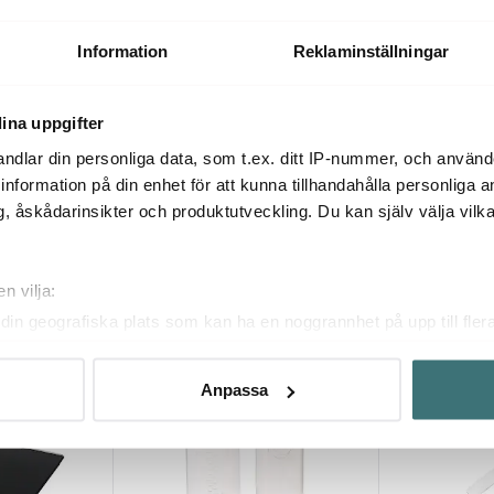
lar +
Spritsset med 8 tyllar
Spritspåsar 
199 kr
167 kr
239 kr
Information
Reklaminställningar
I lager
I lager
ina uppgifter
ndlar din personliga data, som t.ex. ditt IP-nummer, och använ
ill information på din enhet för att kunna tillhandahålla personliga
, åskådarinsikter och produktutveckling. Du kan själv välja vilk
Du kanske också gillar
n vilja:
din geografiska plats som kan ha en noggrannhet på upp till fler
om att aktivt skanna den för specifika kännetecken (fingeravtryc
rsonliga uppgifter behandlas och ställ in dina preferenser i
deta
Anpassa
ke när som helst från cookie-förklaringen.
innehållet och annonserna ska anpassas efter det som vi tror att
fik och göra hemsidan ännu bättre. Du bestämmer själv vilka cook