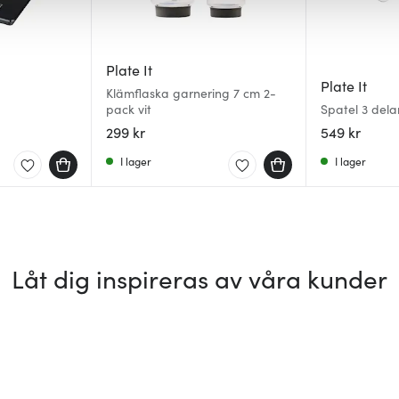
Plate It
Plate It
Klämflaska garnering 7 cm 2-
pack vit
Spatel 3 delar
299 kr
549 kr
I lager
I lager
Låt dig inspireras av våra kunder