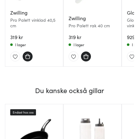
Zwilling
Glob
Zwilling
Pro Palett vinklad 40,5
Globa
cm
Pro Palett rak 40 cm
vinkl
319 kr
319 kr
929 k
I lager
I lager
I la
Du kanske också gillar
Endast hos oss