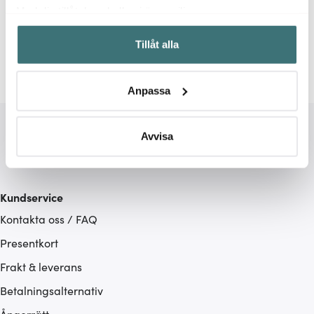
Relaterade sidor
Med din tillåtelse skulle vi även vilja:
Samla in information om din geografiska plats som
Paletter
Slickepott
Spatel
Plate It
Tillåt alla
kan ha en noggrannhet på upp till flera meter
Identifiera din enhet genom att aktivt skanna den för
specifika kännetecken (fingeravtryck)
Anpassa
Ta reda på mer om hur dina personliga uppgifter
behandlas och ställ in dina preferenser i
detaljsektionen
.
Du kan ändra eller dra tillbaka ditt samtycke när som
Avvisa
helst från cookie-förklaringen.
Vi använder cookies för att innehållet och annonserna
Kundservice
ska anpassas efter det som vi tror att du tycker om. Det
Kontakta oss / FAQ
gör också att vi kan analysera vår trafik och göra
hemsidan ännu bättre. Du bestämmer själv vilka cookies
Presentkort
som du vill dela med dig av.
Frakt & leverans
Betalningsalternativ