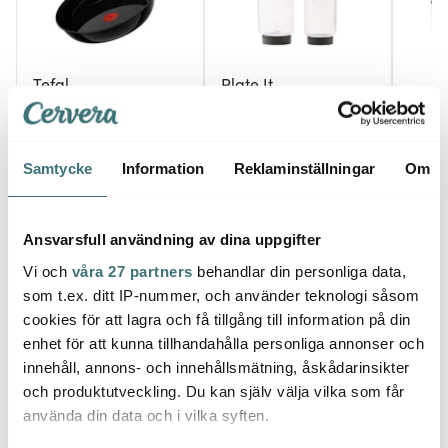
Tefal
Plate It
Plate 
Exceptional Ceramic
Klämflaska garnering 7
stekpanna 28 cm svart
cm 2-pack vit
Utstic
999 kr
299 kr
469 k
Samtycke
Information
Reklaminställningar
Om
I lager
I lager
I la
Ansvarsfull användning av dina uppgifter
Vi och
våra 27 partners
behandlar din personliga data,
som t.ex. ditt IP-nummer, och använder teknologi såsom
cookies för att lagra och få tillgång till information på din
Låt dig inspireras av våra kunder
enhet för att kunna tillhandahålla personliga annonser och
innehåll, annons- och innehållsmätning, åskådarinsikter
och produktutveckling. Du kan själv välja vilka som får
använda din data och i vilka syften.