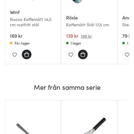
Wmf
Rösle
Ander
Nuova Kaffemått 14,5
cm rostfritt stål
Kaffemått Stål 17,5 cm
Steel 
måtts
169 kr
139 kr
blankt
79 kr
199 kr
Få i lager
I lager
I la
Mer från samma serie