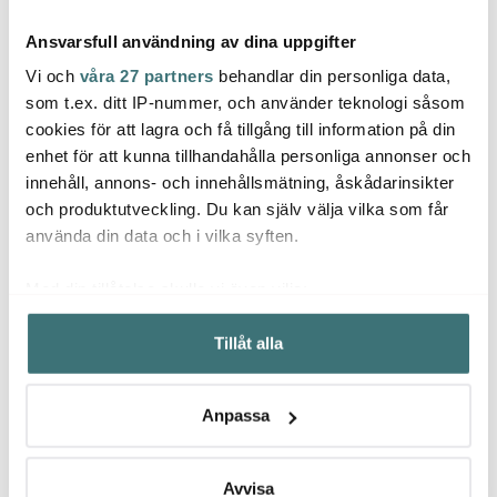
Ansvarsfull användning av dina uppgifter
Vi och
våra 27 partners
behandlar din personliga data,
som t.ex. ditt IP-nummer, och använder teknologi såsom
cookies för att lagra och få tillgång till information på din
Jona
enhet för att kunna tillhandahålla personliga annonser och
Solstickan
Vargen & Thor
Jonas 
innehåll, annons- och innehållsmätning, åskådarinsikter
Burk för kaffefilter
Frost dessertbestick 8
Rostfr
Svart/Silver
delar svart
och produktutveckling. Du kan själv välja vilka som får
179 kr
495 kr
129 k
använda din data och i vilka syften.
I lager
I lager
I la
Med din tillåtelse skulle vi även vilja:
Samla in information om din geografiska plats som
Tillåt alla
kan ha en noggrannhet på upp till flera meter
Identifiera din enhet genom att aktivt skanna den för
specifika kännetecken (fingeravtryck)
Låt dig inspireras av våra kunder
Anpassa
Ta reda på mer om hur dina personliga uppgifter
behandlas och ställ in dina preferenser i
detaljsektionen
.
Du kan ändra eller dra tillbaka ditt samtycke när som
Avvisa