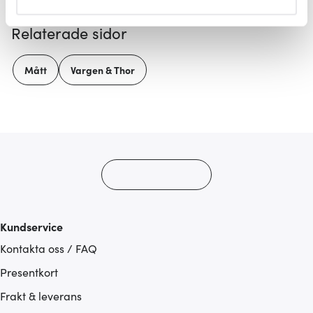
helst från cookie-förklaringen.
Relaterade sidor
Vi använder cookies för att innehållet och annonserna
ska anpassas efter det som vi tror att du tycker om. Det
Mått
Vargen & Thor
gör också att vi kan analysera vår trafik och göra
hemsidan ännu bättre. Du bestämmer själv vilka cookies
som du vill dela med dig av.
Kundservice
Kontakta oss / FAQ
Presentkort
Frakt & leverans