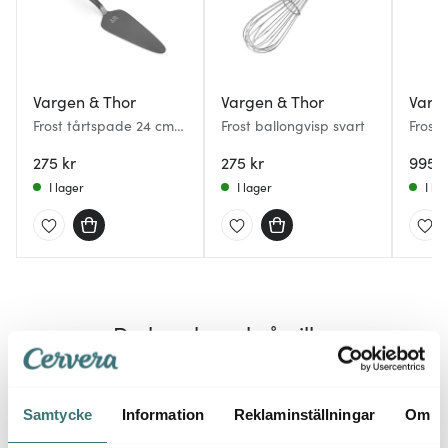
Vargen & Thor
Vargen & Thor
Varg
Frost tårtspade 24 cm
Frost ballongvisp svart
Frost 
svart
delar 
275 kr
275 kr
995 k
I lager
I lager
I la
Du kanske också gillar
Samtycke
Information
Reklaminställningar
Om