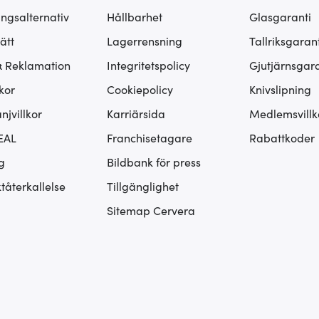
ingsalternativ
Hållbarhet
Glasgaranti
ätt
Lagerrensning
Tallriksgarant
& Reklamation
Integritetspolicy
Gjutjärnsgara
kor
Cookiepolicy
Knivslipning
jvillkor
Karriärsida
Medlemsvillk
EAL
Franchisetagare
Rabattkoder
g
Bildbank för press
tåterkallelse
Tillgänglighet
Sitemap Cervera