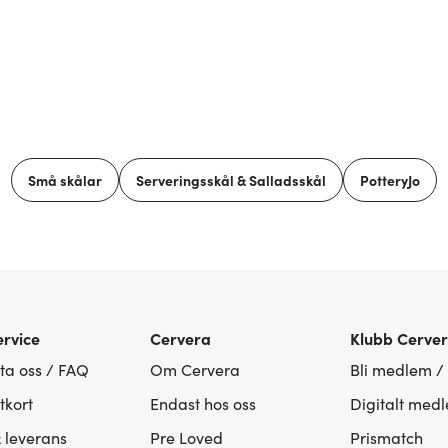
Små skålar
Serveringsskål & Salladsskål
PotteryJo
rvice
Cervera
Klubb Cerve
ta oss / FAQ
Om Cervera
Bli medlem /
tkort
Endast hos oss
Digitalt med
& leverans
Pre Loved
Prismatch