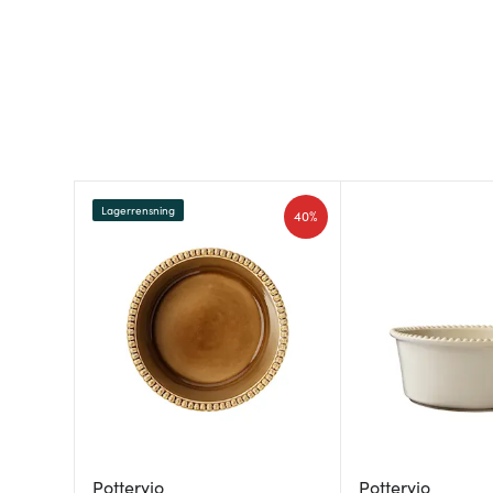
Lagerrensning
40%
Potteryjo
Potteryjo