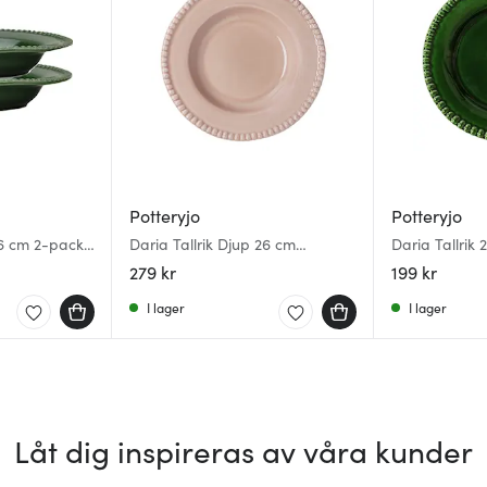
Potteryjo
Potteryjo
26 cm 2-pack
Daria Tallrik Djup 26 cm
Daria Tallrik
Accolade
279 kr
199 kr
I lager
I lager
Låt dig inspireras av våra kunder