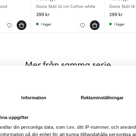
Sand
Daria Skål 23 cm Cotton white
Daria Skål 1
399 kr
299 kr
I lager
I lager
Mer från samma serie
Information
Reklaminställningar
ina uppgifter
ndlar din personliga data, som t.ex. ditt IP-nummer, och använ
ill information på din enhet för att kunna tillhandahålla personliga