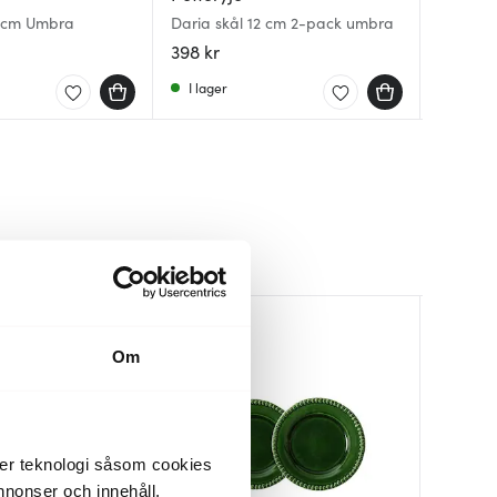
8 cm Umbra
Daria skål 12 cm 2-pack umbra
Daria S
Daria S
398 kr
399 kr
239 kr
I lager
I lager
I lager
Om
der teknologi såsom cookies
 annonser och innehåll,