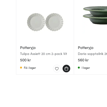
Potteryjo
Potteryjo
Tulipa Assiett 20 cm 2-pack Vit
Daria sopptallrik 
moss
500 kr
560 kr
Få i lager
I lager