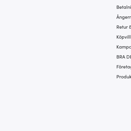
Betaln
Ångerr
Retur 
Köpvill
Kampan
BRA D
Företa
Produk