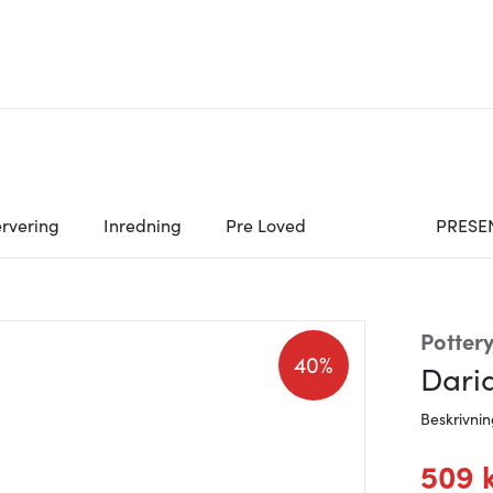
rvering
Inredning
Pre Loved
PRESE
Pottery
40%
Dari
Beskrivni
509 