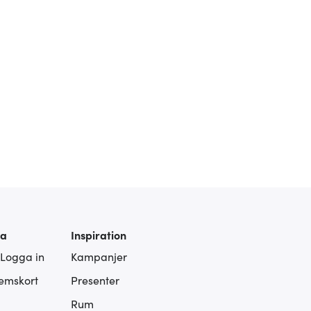
ra
Inspiration
 Logga in
Kampanjer
lemskort
Presenter
Rum