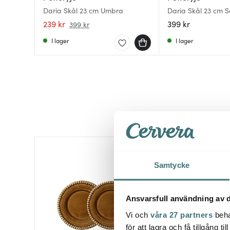
Daria Skål 23 cm Umbra
Daria Skål 23 cm 
239 kr
399 kr
399 kr
I lager
I lager
Samtycke
Ansvarsfull användning av d
Vi och
våra 27 partners
beha
för att lagra och få tillgång t