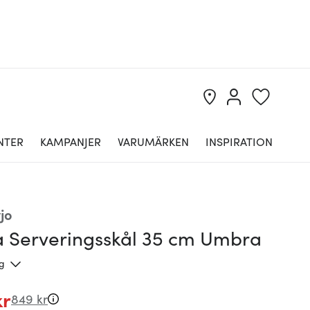
NTER
KAMPANJER
VARUMÄRKEN
INSPIRATION
jo
a Serveringsskål 35 cm Umbra
ng
kr
849 kr