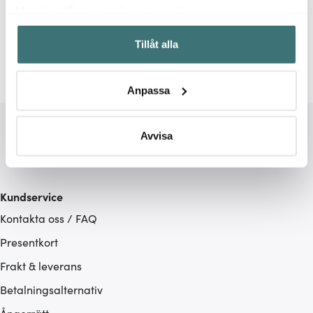
Relaterade sidor
Med din tillåtelse skulle vi även vilja:
Samla in information om din geografiska plats som
Rivjärn
Microplane
Tillåt alla
kan ha en noggrannhet på upp till flera meter
Identifiera din enhet genom att aktivt skanna den för
specifika kännetecken (fingeravtryck)
Anpassa
Ta reda på mer om hur dina personliga uppgifter
behandlas och ställ in dina preferenser i
detaljsektionen
.
Du kan ändra eller dra tillbaka ditt samtycke när som
Avvisa
helst från cookie-förklaringen.
Vi använder cookies för att innehållet och annonserna
Kundservice
ska anpassas efter det som vi tror att du tycker om. Det
Kontakta oss / FAQ
gör också att vi kan analysera vår trafik och göra
hemsidan ännu bättre. Du bestämmer själv vilka cookies
Presentkort
som du vill dela med dig av.
Frakt & leverans
Betalningsalternativ