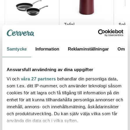
Tefal
Sabo
Anders Petter
Motiva Termoskanna 1L
Select
Classic stekpanna
Mörk Röd
svart
keramisk 2 delar 20+28
cm
599 kr
259 kr
999 k
1998 kr
Samtycke
Information
Reklaminställningar
Om
I lager
I lager
I la
Ansvarsfull användning av dina uppgifter
Vi och
våra 27 partners
behandlar din personliga data,
som t.ex. ditt IP-nummer, och använder teknologi såsom
cookies för att lagra och få tillgång till information på din
Låt dig inspireras av våra kunder
enhet för att kunna tillhandahålla personliga annonser och
innehåll, annons- och innehållsmätning, åskådarinsikter
och produktutveckling. Du kan själv välja vilka som får
använda din data och i vilka syften.