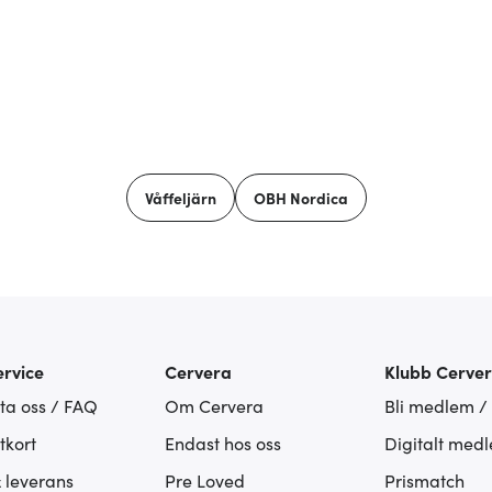
Våffeljärn
OBH Nordica
rvice
Cervera
Klubb Cerve
ta oss / FAQ
Om Cervera
Bli medlem /
tkort
Endast hos oss
Digitalt med
& leverans
Pre Loved
Prismatch