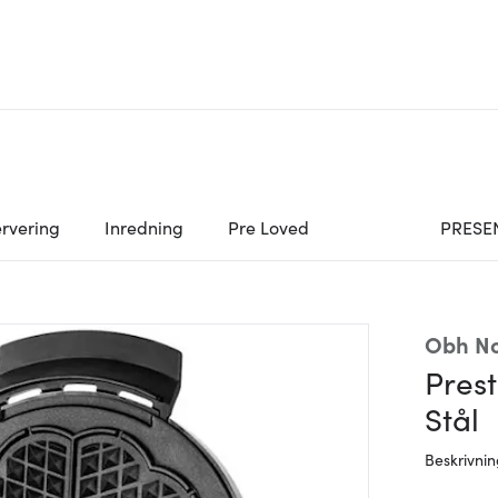
rvering
Inredning
Pre Loved
PRESE
Obh No
Prest
Stål
Beskrivni