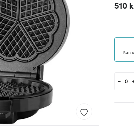
510 k
Kan e
-