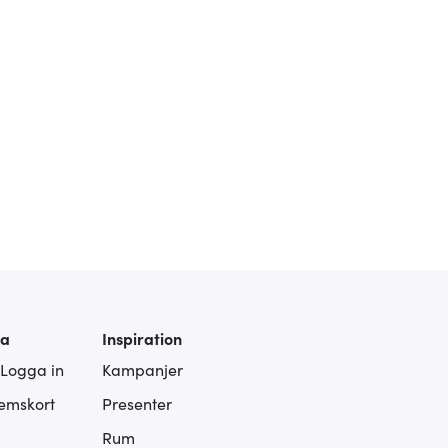
ra
Inspiration
 Logga in
Kampanjer
lemskort
Presenter
Rum