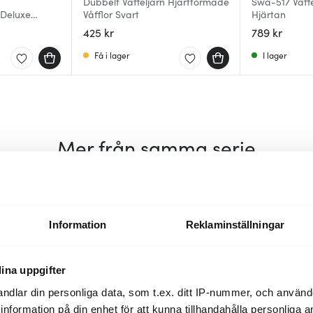
Dubbelt Våffeljärn Hjärtformade
Swa-517 Våffe
 Deluxe
Våfflor Svart
Hjärtan
425 kr
789 kr
Få i lager
I lager
Mer från samma serie
Information
Reklaminställningar
ina uppgifter
ndlar din personliga data, som t.ex. ditt IP-nummer, och använ
ill information på din enhet för att kunna tillhandahålla personliga