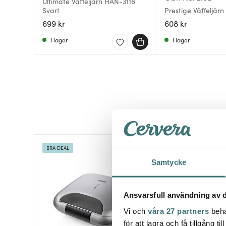
Ultimate Våffeljärn HAN-3116
Svart
Prestige Våffeljärn
Double Stål
699 kr
608 kr
I lager
I lager
BRA DEAL
Samtycke
Ansvarsfull användning av d
Vi och
våra 27 partners
beha
för att lagra och få tillgång t