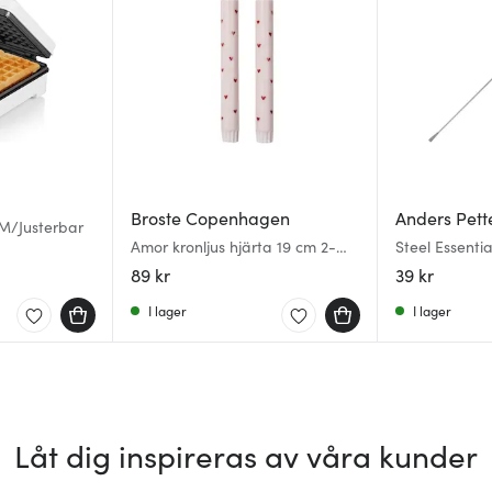
Broste Copenhagen
Anders Pett
 M/Justerbar
Amor kronljus hjärta 19 cm 2-
Steel Essentia
pack soft pink/red
15,5 cm stål/
89 kr
39 kr
I lager
I lager
Låt dig inspireras av våra kunder