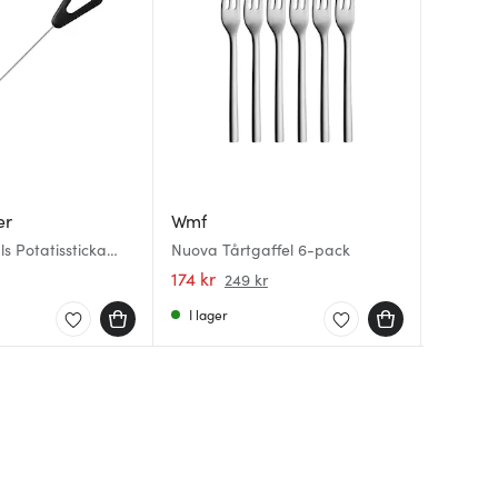
er
Wmf
Sabre
Champ
ls Potatissticka
Nuova Tårtgaffel 6-pack
Bistrot 
Glassmas
svart
174 kr
118 kr
449 kr
249 kr
I lager
I lager
I lager