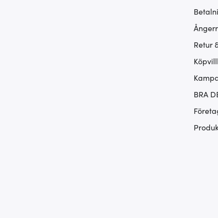
Betaln
Ångerr
Retur 
Köpvill
Kampan
BRA D
Företa
Produk