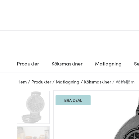
Produkter
Köksmaskiner
Matlagning
Se
Hem
/
Produkter
/
Matlagning
/
Köksmaskiner
/
Våffeljärn
BRA DEAL