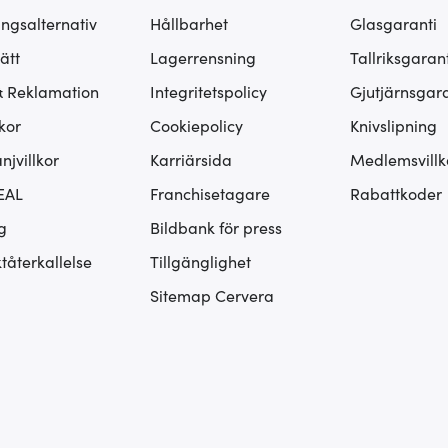
ingsalternativ
Hållbarhet
Glasgaranti
ätt
Lagerrensning
Tallriksgarant
& Reklamation
Integritetspolicy
Gjutjärnsgara
kor
Cookiepolicy
Knivslipning
jvillkor
Karriärsida
Medlemsvillk
EAL
Franchisetagare
Rabattkoder
g
Bildbank för press
tåterkallelse
Tillgänglighet
Sitemap Cervera