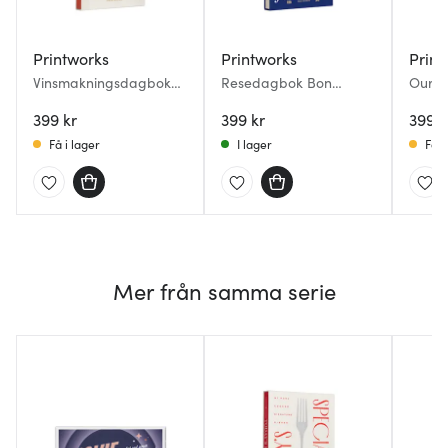
Printworks
Printworks
Print
Vinsmakningsdagbok
Resedagbok Bon
Our L
25,4x18,3 cm röd
Voyage 25,4x18,3 blå
bröllo
399 kr
399 kr
399 k
Få i lager
I lager
Få i
Mer från samma serie