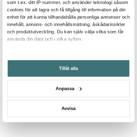
som t.ex. ditt IP-nummer, och använder teknologi såsom
cookies för att lagra och få tillgång till information på din
enhet för att kunna tillhandahålla personliga annonser och
innehåll, annons- och innehållsmätning, åskådarinsikter
och produktutveckling. Du kan själv välja vilka som får
använda din data och i vilka syften.
Printworks
Printworks
Print
Tumbling Towers lekset
Spel Music Charades
The Es
Med din tillåtelse skulle vi även vilja:
grön/blå
kortspel
vitlök
Samla in information om din geografiska plats som
349 kr
249 kr
495 k
Tillåt alla
kan ha en noggrannhet på upp till flera meter
Få i lager
Få i lager
I la
Identifiera din enhet genom att aktivt skanna den för
specifika kännetecken (fingeravtryck)
Anpassa
Ta reda på mer om hur dina personliga uppgifter
behandlas och ställ in dina preferenser i
detaljsektionen
.
Du kan ändra eller dra tillbaka ditt samtycke när som
Avvisa
Låt dig inspireras av våra kunder
helst från cookie-förklaringen.
Vi använder cookies för att innehållet och annonserna
ska anpassas efter det som vi tror att du tycker om. Det