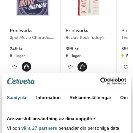
Printworks
Printworks
Print
Spel Movie Charades
Recipe Book today's
The P
kortspel
special
bröll
249 kr
399 kr
399 k
I lager
I lager
Få i
Du kanske också gillar
Samtycke
Information
Reklaminställningar
Om
Ansvarsfull användning av dina uppgifter
Vi och
våra 27 partners
behandlar din personliga data,