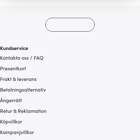
gör också att vi kan analysera vår trafik och göra
hemsidan ännu bättre. Du bestämmer själv vilka cookies
som du vill dela med dig av.
Kundservice
Kontakta oss / FAQ
Presentkort
Frakt & leverans
Betalningsalternativ
Ångerrätt
Retur & Reklamation
Köpvillkor
Kampanjvillkor