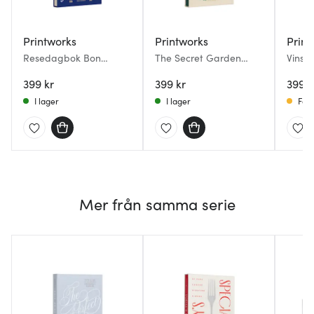
Printworks
Printworks
Print
Resedagbok Bon
The Secret Garden
Vinsm
Voyage 25,4x18,3 blå
trädgårdsjournal
25,4x
399 kr
399 kr
399 k
I lager
I lager
Få i
Mer från samma serie