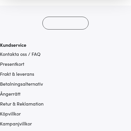
gör också att vi kan analysera vår trafik och göra
hemsidan ännu bättre. Du bestämmer själv vilka cookies
som du vill dela med dig av.
Kundservice
Kontakta oss / FAQ
Presentkort
Frakt & leverans
Betalningsalternativ
Ångerrätt
Retur & Reklamation
Köpvillkor
Kampanjvillkor