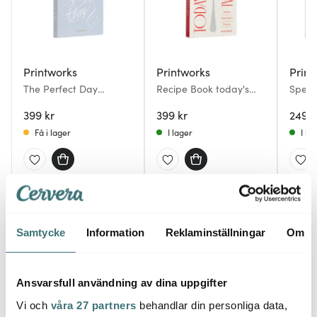
Printworks
Printworks
Print
The Perfect Day
Recipe Book today's
Spel 
bröllopsplanerare
special
kortsp
399 kr
399 kr
249 k
Få i lager
I lager
I la
Du kanske också gillar
Samtycke
Information
Reklaminställningar
Om
Ansvarsfull användning av dina uppgifter
Vi och
våra 27 partners
behandlar din personliga data,