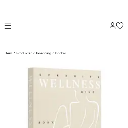
Hem
/
Produkter
/
Inredning
/
Böcker