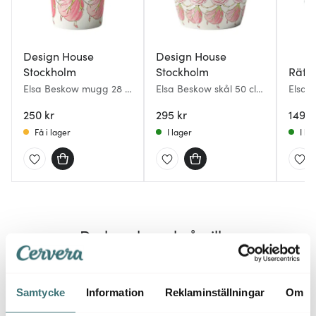
Design House
Design House
Stockholm
Stockholm
Rätt 
Elsa Beskow mugg 28 cl
Elsa Beskow skål 50 cl
Elsa 
rose
rose
2-pac
250 kr
295 kr
149 k
Få i lager
I lager
I la
Du kanske också gillar
Samtycke
Information
Reklaminställningar
Om