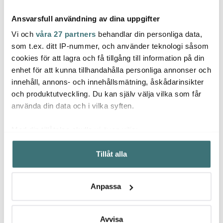
Ansvarsfull användning av dina uppgifter
Vi och
våra 27 partners
behandlar din personliga data,
som t.ex. ditt IP-nummer, och använder teknologi såsom
cookies för att lagra och få tillgång till information på din
enhet för att kunna tillhandahålla personliga annonser och
Rätt Start
Rätt Start
Rätt 
innehåll, annons- och innehållsmätning, åskådarinsikter
Mumin matlåda plåt
Elsa Beskow
Alfon
17,5x13,5 cm beige 80 år
barnbestick 3 delar
vatten
och produktutveckling. Du kan själv välja vilka som får
279 kr
Blomsterbarn
149 kr
229 k
använda din data och i vilka syften.
I lager
I lager
I la
Med din tillåtelse skulle vi även vilja:
Samla in information om din geografiska plats som
Tillåt alla
kan ha en noggrannhet på upp till flera meter
Identifiera din enhet genom att aktivt skanna den för
specifika kännetecken (fingeravtryck)
Låt dig inspireras av våra kunder
Anpassa
Ta reda på mer om hur dina personliga uppgifter
behandlas och ställ in dina preferenser i
detaljsektionen
.
Du kan ändra eller dra tillbaka ditt samtycke när som
Avvisa