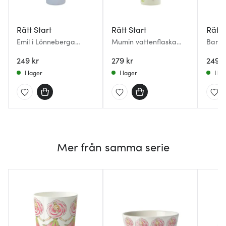
Rätt Start
Rätt Start
Rätt 
Emil i Lönneberga
Mumin vattenflaska
Bamse
vattenflaska 0,34 L
0,34 L blå 80 år
0,34 L
ljusblå
249 kr
279 kr
249 k
I lager
I lager
I la
Mer från samma serie