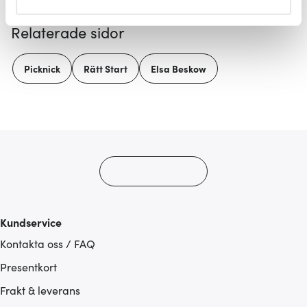
helst från cookie-förklaringen.
Relaterade sidor
Vi använder cookies för att innehållet och annonserna
ska anpassas efter det som vi tror att du tycker om. Det
Picknick
Rätt Start
Elsa Beskow
gör också att vi kan analysera vår trafik och göra
hemsidan ännu bättre. Du bestämmer själv vilka cookies
som du vill dela med dig av.
Kundservice
Kontakta oss / FAQ
Presentkort
Frakt & leverans