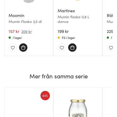
Martinex
Moomin
Rätt 
Mumin flaska 0,8 L
Mumin Flaska 3,5 dl
dance
Mumin
0,34 
157 kr
199 kr
229 k
209 kr
I lager
Få i lager
I la
Mer från samma serie
40%