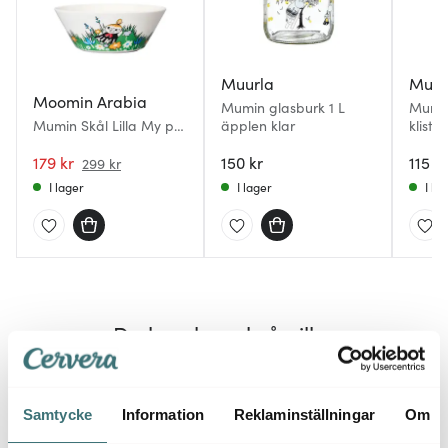
Muurla
Muur
Moomin Arabia
Mumin glasburk 1 L
Mumin
Mumin Skål Lilla My på
äpplen klar
kliste
Ängen 15 cm Vit/Grön
klar
179 kr
150 kr
115 kr
299 kr
I lager
I lager
I la
Du kanske också gillar
Samtycke
Information
Reklaminställningar
Om