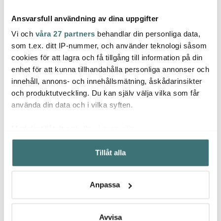
Ansvarsfull användning av dina uppgifter
Vi och
våra 27 partners
behandlar din personliga data,
som t.ex. ditt IP-nummer, och använder teknologi såsom
cookies för att lagra och få tillgång till information på din
Muurla
Came
enhet för att kunna tillhandahålla personliga annonser och
Rätt Start
Pippi servett Pippi &
Thrive
innehåll, annons- och innehållsmätning, åskådarinsikter
Lilla Gubben 33x33 cm
Pippi vattenflaska 0,5 L
flaska
rosa
Födelsedag rosa
forest
och produktutveckling. Du kan själv välja vilka som får
59 kr
129 kr
329 k
använda din data och i vilka syften.
I lager
I lager
I la
Med din tillåtelse skulle vi även vilja:
Samla in information om din geografiska plats som
Tillåt alla
kan ha en noggrannhet på upp till flera meter
Identifiera din enhet genom att aktivt skanna den för
specifika kännetecken (fingeravtryck)
Låt dig inspireras av våra kunder
Anpassa
Ta reda på mer om hur dina personliga uppgifter
behandlas och ställ in dina preferenser i
detaljsektionen
.
Du kan ändra eller dra tillbaka ditt samtycke när som
Avvisa