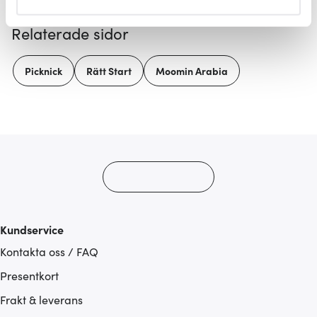
helst från cookie-förklaringen.
Relaterade sidor
Vi använder cookies för att innehållet och annonserna
ska anpassas efter det som vi tror att du tycker om. Det
Picknick
Rätt Start
Moomin Arabia
gör också att vi kan analysera vår trafik och göra
hemsidan ännu bättre. Du bestämmer själv vilka cookies
som du vill dela med dig av.
Kundservice
Kontakta oss / FAQ
Presentkort
Frakt & leverans