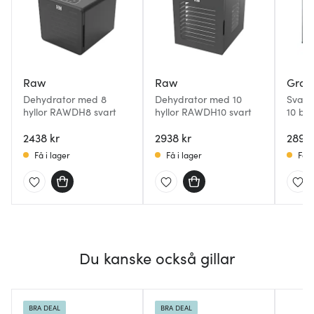
Raw
Raw
Grae
Dehydrator med 8
Dehydrator med 10
Svamp
hyllor RAWDH8 svart
hyllor RAWDH10 svart
10 bri
Svart
2438 kr
2938 kr
2899 
Få i lager
Få i lager
Få i
Du kanske också gillar
BRA DEAL
BRA DEAL