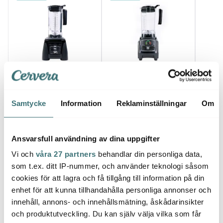
Raw
Raw
Raw
High Speed Blender X
High Speed Blender
High 
4,0 Turbo 2380 W Svart
X1000 Svart
X1300
Samtycke
Information
Reklaminställningar
Om
3586 kr
1499 kr
1990 
Få i lager
Få i lager
I la
Ansvarsfull användning av dina uppgifter
Vi och
våra 27 partners
behandlar din personliga data,
som t.ex. ditt IP-nummer, och använder teknologi såsom
cookies för att lagra och få tillgång till information på din
enhet för att kunna tillhandahålla personliga annonser och
Låt dig inspireras av våra kunder
innehåll, annons- och innehållsmätning, åskådarinsikter
och produktutveckling. Du kan själv välja vilka som får