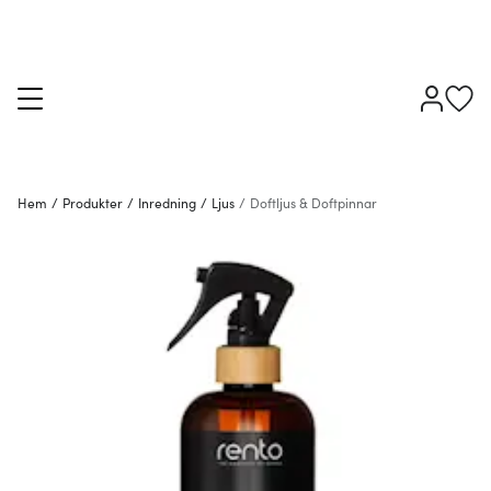
Hem
/
Produkter
/
Inredning
/
Ljus
/
Doftljus & Doftpinnar