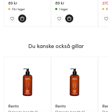
89 kr
89 kr
270 k
Få i lager
I lager
Få i
Du kanske också gillar
Rento
Rento
Rent
Flytande handtvål
Flytande handtvål
Flyta