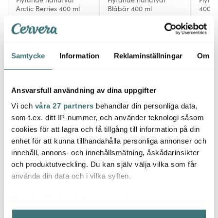
Arctic Berries 400 ml
Blåbär 400 ml
400 m
69 kr
69 kr
69 kr
I lager
I lager
Få i
Samtycke
Information
Reklaminställningar
Om
Ansvarsfull användning av dina uppgifter
Vi och
våra 27 partners
behandlar din personliga data,
Låt dig inspireras av våra kunder
som t.ex. ditt IP-nummer, och använder teknologi såsom
cookies för att lagra och få tillgång till information på din
enhet för att kunna tillhandahålla personliga annonser och
innehåll, annons- och innehållsmätning, åskådarinsikter
Relaterade sidor
och produktutveckling. Du kan själv välja vilka som får
använda din data och i vilka syften.
Doftljus & Doftpinnar
Rento
Med din tillåtelse skulle vi även vilja:
Samla in information om din geografiska plats som