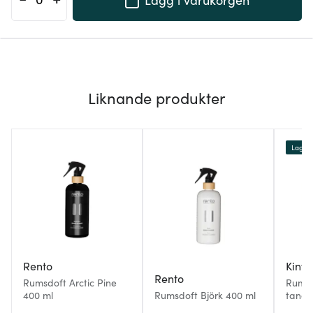
Liknande produkter
Lagerr
Rento
Kinfill
Rento
Rumsdoft Arctic Pine
Rumsp
400 ml
Rumsdoft Björk 400 ml
tange