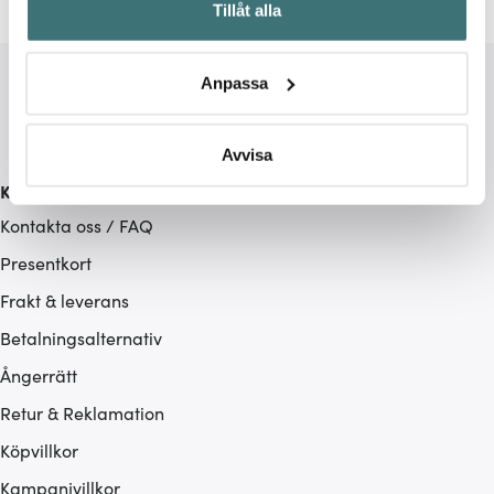
Tillåt alla
kan ha en noggrannhet på upp till flera meter
Identifiera din enhet genom att aktivt skanna den för
specifika kännetecken (fingeravtryck)
Anpassa
Ta reda på mer om hur dina personliga uppgifter
behandlas och ställ in dina preferenser i
detaljsektionen
.
Du kan ändra eller dra tillbaka ditt samtycke när som
Avvisa
helst från cookie-förklaringen.
Kundservice
Kontakta oss / FAQ
Vi använder cookies för att innehållet och annonserna
ska anpassas efter det som vi tror att du tycker om. Det
Presentkort
gör också att vi kan analysera vår trafik och göra
Frakt & leverans
hemsidan ännu bättre. Du bestämmer själv vilka cookies
Betalningsalternativ
som du vill dela med dig av.
Ångerrätt
Retur & Reklamation
Köpvillkor
Kampanjvillkor