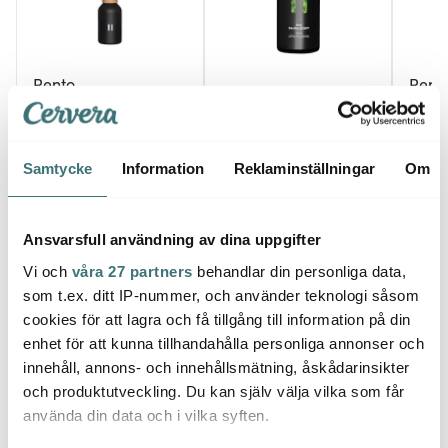
Rento
Rent
Rento
Doftpinnar Arctic Pine
Flyta
100 ml
Bastudoft björk 400 ml
Arctic
169 kr
75 kr
69 kr
Samtycke
Information
Reklaminställningar
Om
I lager
Få i lager
Få i
Ansvarsfull användning av dina uppgifter
Vi och
våra 27 partners
behandlar din personliga data,
som t.ex. ditt IP-nummer, och använder teknologi såsom
cookies för att lagra och få tillgång till information på din
Låt dig inspireras av våra kunder
enhet för att kunna tillhandahålla personliga annonser och
innehåll, annons- och innehållsmätning, åskådarinsikter
och produktutveckling. Du kan själv välja vilka som får
använda din data och i vilka syften.