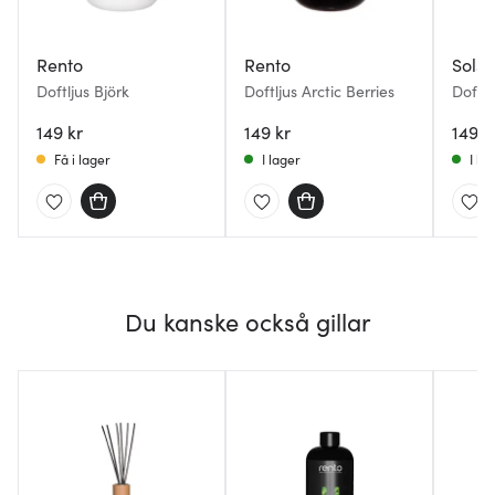
Rento
Rento
Solst
Doftljus Björk
Doftljus Arctic Berries
Doftlj
Ceder
149 kr
149 kr
149 k
Få i lager
I lager
I la
Du kanske också gillar