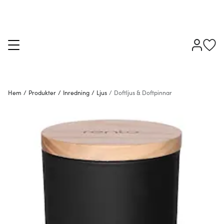
Hem
/
Produkter
/
Inredning
/
Ljus
/
Doftljus & Doftpinnar