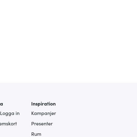
ra
Inspiration
 Logga in
Kampanjer
lemskort
Presenter
Rum