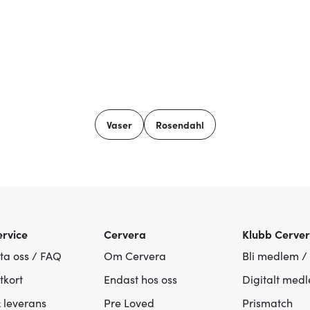
Vaser
Rosendahl
rvice
Cervera
Klubb Cerve
ta oss / FAQ
Om Cervera
Bli medlem /
tkort
Endast hos oss
Digitalt med
& leverans
Pre Loved
Prismatch