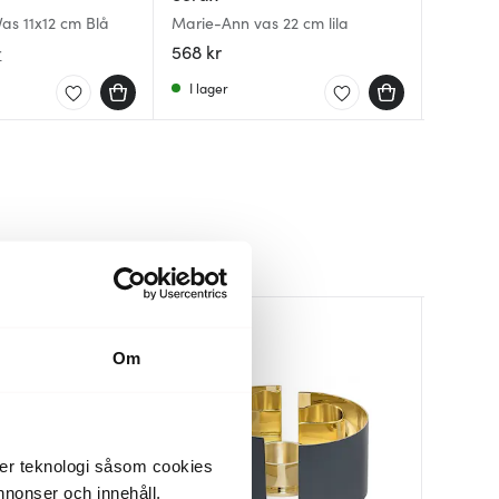
as 11x12 cm Blå
Marie-Ann vas 22 cm lila
Trixibel
Infinity
568 kr
239 kr
299 kr
r
I lager
Få i la
Få i la
Om
der teknologi såsom cookies
 annonser och innehåll,