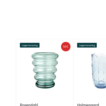
Lagerrensning
Lagerrensning
50%
Rosendahl
Holmegaard