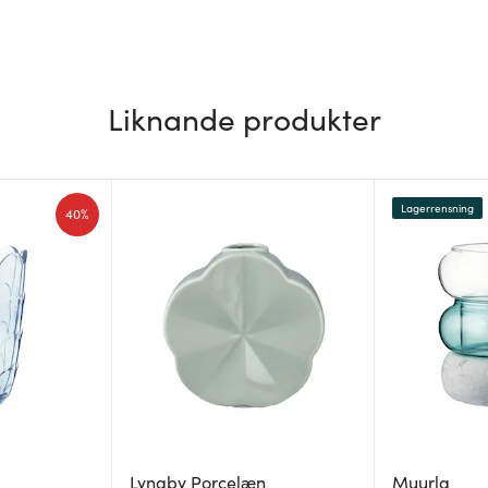
Liknande produkter
Lagerrensning
40%
Lyngby Porcelæn
Muurla