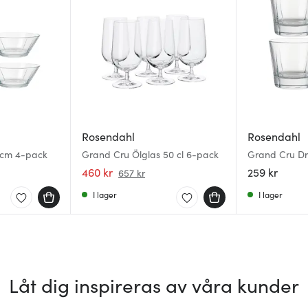
Rosendahl
Rosendahl
 cm 4-pack
Grand Cru Ölglas 50 cl 6-pack
Grand Cru Dri
pack
460 kr
259 kr
657 kr
I lager
I lager
Låt dig inspireras av våra kunder