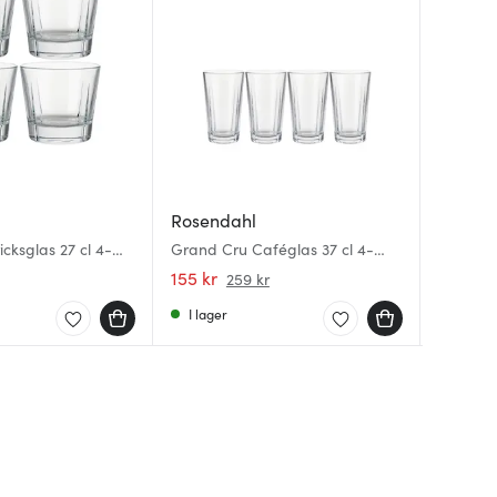
Rosendahl
Rosend
Rosend
cksglas 27 cl 4-
Grand Cru Caféglas 37 cl 4-
Grand C
Grand C
pack
pack
6-pack
155 kr
116 kr
155 kr
259 kr
I lager
I lager
I lager