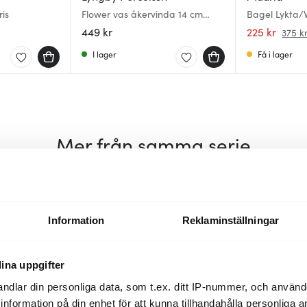
ris
Flower vas åkervinda 14 cm
Bagel Lykta/V
grön
449 kr
225 kr
375 k
I lager
Få i lager
Mer från samma serie
Information
Reklaminställningar
ina uppgifter
ndlar din personliga data, som t.ex. ditt IP-nummer, och använ
ill information på din enhet för att kunna tillhandahålla personliga