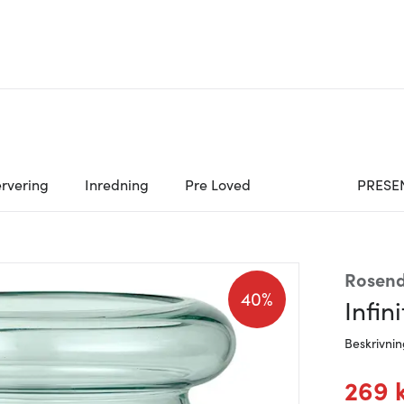
rvering
Inredning
Pre Loved
PRESE
Rosend
40%
Infin
Beskrivni
269 