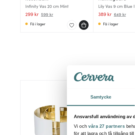
Infinity Vas 20 cm Mint
Lily Vas 9 cm Blue I
299 kr
389 kr
599 kr
649 kr
Få i lager
Få i lager
Samtycke
Ansvarsfull användning av d
Vi och
våra 27 partners
beha
för att lagra och få tillgång t