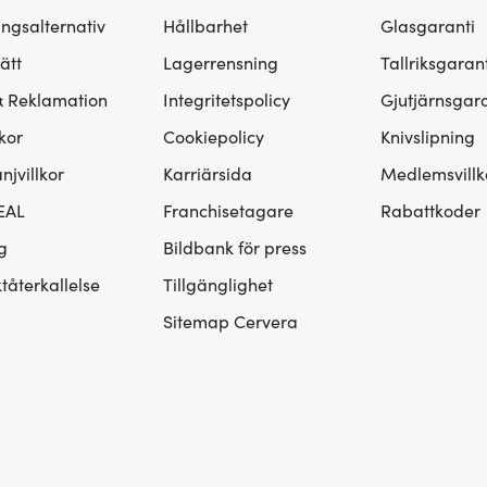
ingsalternativ
Hållbarhet
Glasgaranti
ätt
Lagerrensning
Tallriksgarant
& Reklamation
Integritetspolicy
Gjutjärnsgara
kor
Cookiepolicy
Knivslipning
jvillkor
Karriärsida
Medlemsvillk
EAL
Franchisetagare
Rabattkoder
g
Bildbank för press
tåterkallelse
Tillgänglighet
Sitemap Cervera