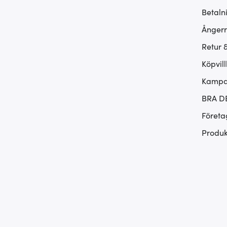
Betaln
Ångerr
Retur 
Köpvill
Kampan
BRA D
Företa
Produk