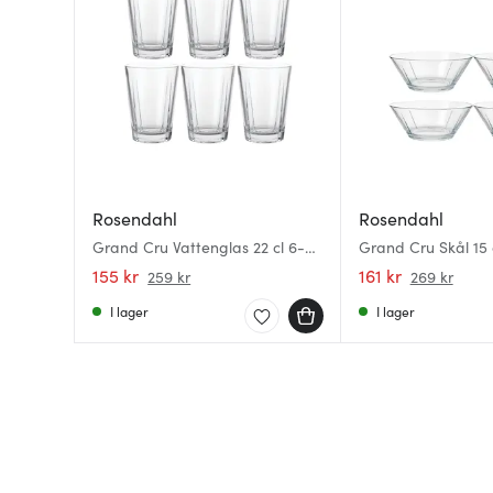
Rosendahl
Rosendahl
Grand Cru Vattenglas 22 cl 6-
Grand Cru Skål 15
pack
155 kr
161 kr
259 kr
269 kr
I lager
I lager