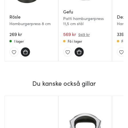
Gefu
Rösle
Dex
Patti hamburgerpress
Hamburgerpress 8 cm
11,5 cm stål
Hambu
269 kr
569 kr
339 k
949 kr
I lager
Få i lager
Få i
Du kanske också gillar