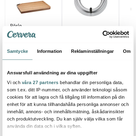
Rösle
Rösle
Rösle
Skärbräda med
handtag 36x24 cm
Pizzaskärare 14 cm Stål
Spiral
Trä/Stål
1159 kr
579 kr
237 k
Samtycke
Information
Reklaminställningar
Om
Få i lager
I lager
I la
Ansvarsfull användning av dina uppgifter
Vi och
våra 27 partners
behandlar din personliga data,
som t.ex. ditt IP-nummer, och använder teknologi såsom
cookies för att lagra och få tillgång till information på din
Låt dig inspireras av våra kunder
enhet för att kunna tillhandahålla personliga annonser och
innehåll, annons- och innehållsmätning, åskådarinsikter
och produktutveckling. Du kan själv välja vilka som får
använda din data och i vilka syften.