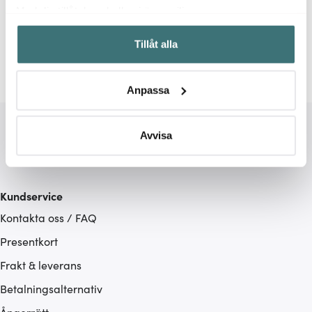
Relaterade sidor
Med din tillåtelse skulle vi även vilja:
Samla in information om din geografiska plats som
Hamburgerpress
Rösle
Tillåt alla
kan ha en noggrannhet på upp till flera meter
Identifiera din enhet genom att aktivt skanna den för
specifika kännetecken (fingeravtryck)
Anpassa
Ta reda på mer om hur dina personliga uppgifter
behandlas och ställ in dina preferenser i
detaljsektionen
.
Du kan ändra eller dra tillbaka ditt samtycke när som
Avvisa
helst från cookie-förklaringen.
Vi använder cookies för att innehållet och annonserna
Kundservice
ska anpassas efter det som vi tror att du tycker om. Det
Kontakta oss / FAQ
gör också att vi kan analysera vår trafik och göra
hemsidan ännu bättre. Du bestämmer själv vilka cookies
Presentkort
som du vill dela med dig av.
Frakt & leverans
Betalningsalternativ