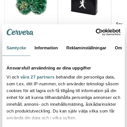
Spod
Bordallo Pinheiro
Solstickan
Blue I
Countryside Leaves
Burk för kaffefilter
blå/vi
Skål Groda 13x11,3 cm
Svart/Silver
Grön
319 kr
179 kr
1033 
Samtycke
Information
Reklaminställningar
Om
I lager
I lager
Få i
Ansvarsfull användning av dina uppgifter
Vi och
våra 27 partners
behandlar din personliga data,
som t.ex. ditt IP-nummer, och använder teknologi såsom
cookies för att lagra och få tillgång till information på din
Låt dig inspireras av våra kunder
enhet för att kunna tillhandahålla personliga annonser och
innehåll, annons- och innehållsmätning, åskådarinsikter
och produktutveckling. Du kan själv välja vilka som får
använda din data och i vilka syften.