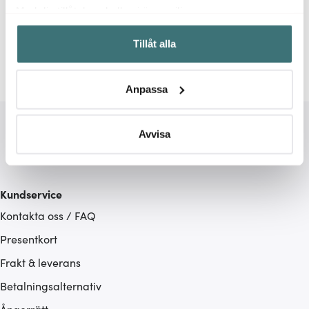
Relaterade sidor
Med din tillåtelse skulle vi även vilja:
Samla in information om din geografiska plats som
Vaser
Royal Copenhagen
Tillåt alla
kan ha en noggrannhet på upp till flera meter
Identifiera din enhet genom att aktivt skanna den för
specifika kännetecken (fingeravtryck)
Anpassa
Ta reda på mer om hur dina personliga uppgifter
behandlas och ställ in dina preferenser i
detaljsektionen
.
Du kan ändra eller dra tillbaka ditt samtycke när som
Avvisa
helst från cookie-förklaringen.
Vi använder cookies för att innehållet och annonserna
Kundservice
ska anpassas efter det som vi tror att du tycker om. Det
Kontakta oss / FAQ
gör också att vi kan analysera vår trafik och göra
hemsidan ännu bättre. Du bestämmer själv vilka cookies
Presentkort
som du vill dela med dig av.
Frakt & leverans
Betalningsalternativ