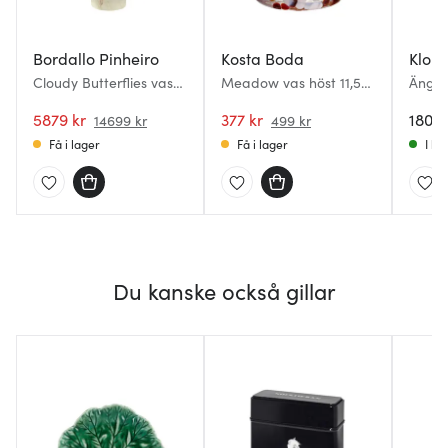
Bordallo Pinheiro
Kosta Boda
Klon
Cloudy Butterflies vas
Meadow vas höst 11,5
Äng va
45 cm
cm
5879 kr
377 kr
1800 
14699 kr
499 kr
Få i lager
Få i lager
I la
Du kanske också gillar