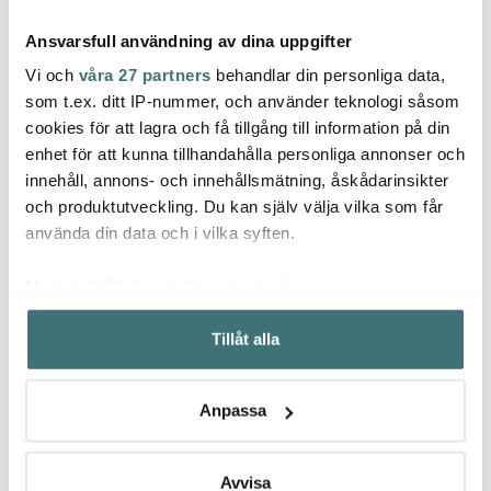
Ansvarsfull användning av dina uppgifter
Vi och
våra 27 partners
behandlar din personliga data,
som t.ex. ditt IP-nummer, och använder teknologi såsom
cookies för att lagra och få tillgång till information på din
enhet för att kunna tillhandahålla personliga annonser och
Royal Copenhagen
Royal Copenhagen
Roya
innehåll, annons- och innehållsmätning, åskådarinsikter
Blue Fluted Plain fat
Blue Flutes Plain skål
Blue F
ovalt 23x15 cm
2,4 L 27 cm
vånin
och produktutveckling. Du kan själv välja vilka som får
557 kr
1649 kr
vånin
1523 
929 kr
2749 kr
använda din data och i vilka syften.
I lager
Få i lager
I la
Med din tillåtelse skulle vi även vilja:
Samla in information om din geografiska plats som
Tillåt alla
kan ha en noggrannhet på upp till flera meter
Identifiera din enhet genom att aktivt skanna den för
specifika kännetecken (fingeravtryck)
Låt dig inspireras av våra kunder
Anpassa
Ta reda på mer om hur dina personliga uppgifter
behandlas och ställ in dina preferenser i
detaljsektionen
.
Du kan ändra eller dra tillbaka ditt samtycke när som
Avvisa