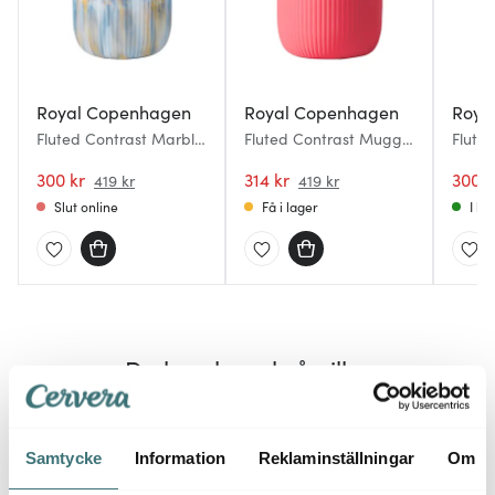
Royal Copenhagen
Royal Copenhagen
Roya
Fluted Contrast Marble
Fluted Contrast Mugg
Flute
mugg 35 cl ocean mist
35 cl Hibiskus
mugg 
300 kr
314 kr
300 k
419 kr
419 kr
Slut online
Få i lager
I la
Du kanske också gillar
40%
40%
Samtycke
Information
Reklaminställningar
Om