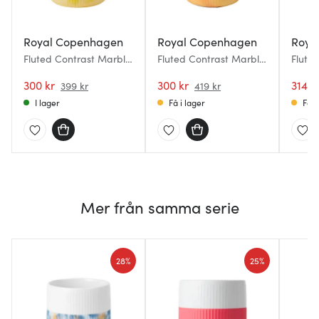
Royal Copenhagen
Royal Copenhagen
Roya
Fluted Contrast Marble
Fluted Contrast Marble
Flute
mugg 35 cl Solljus
mugg 35 cl fiery yellow
35 cl 
300 kr
300 kr
314 k
399 kr
419 kr
I lager
Få i lager
Få i
Mer från samma serie
28%
25%