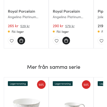
Royal Porcelain
Royal Porcelain
Pip S
Angelina Platinum
Angelina Platinum
Jolie 
Tallrik 22,5 cm Vit
Tallrik 29,5 cm Vit
guld
265 kr
290 kr
219 k
529 kr
579 kr
Få i lager
Få i lager
Få i
Mer från samma serie
Lagerrensning
Lagerrensning
Lagerr
50%
50%