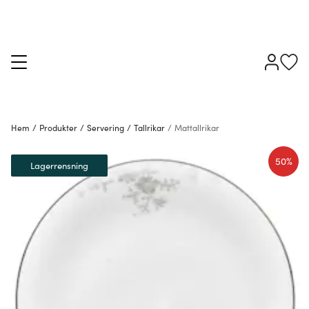
Hem
/
Produkter
/
Servering
/
Tallrikar
/
Mattallrikar
50%
Lagerrensning