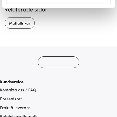
helst från cookie-förklaringen.
Relaterade sidor
Vi använder cookies för att innehållet och annonserna
ska anpassas efter det som vi tror att du tycker om. Det
Mattallrikar
gör också att vi kan analysera vår trafik och göra
hemsidan ännu bättre. Du bestämmer själv vilka cookies
som du vill dela med dig av.
Kundservice
Kontakta oss / FAQ
Presentkort
Frakt & leverans
Betalningsalternativ