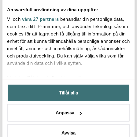
Ansvarsfull användning av dina uppgifter
Vi och
våra 27 partners
behandlar din personliga data,
som t.ex. ditt IP-nummer, och använder teknologi såsom
cookies för att lagra och få tillgång till information på din
Royal Porcelain
Royal Porcelain
Royal
enhet för att kunna tillhandahålla personliga annonser och
Silver Paisley Såssnipa
Blanche Gourmet Skål
Extre
innehåll, annons- och innehållsmätning, åskådarinsikter
40 cl Vit
Vit
Desser
och produktutveckling. Du kan själv välja vilka som får
500 kr
440 kr
250 k
999 kr
879 kr
använda din data och i vilka syften.
I lager
I lager
Få i
Med din tillåtelse skulle vi även vilja:
Samla in information om din geografiska plats som
Tillåt alla
kan ha en noggrannhet på upp till flera meter
Identifiera din enhet genom att aktivt skanna den för
specifika kännetecken (fingeravtryck)
Låt dig inspireras av våra kunder
Anpassa
Ta reda på mer om hur dina personliga uppgifter
behandlas och ställ in dina preferenser i
detaljsektionen
.
Du kan ändra eller dra tillbaka ditt samtycke när som
Avvisa