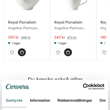
Royal Porcelain
Royal Porcelain
Royal
Angelina Platinum
Angelina Platinum
Angel
Dessertskål 13 cm Vit
Kaffekopp 20 cl Vit
till k
250 kr
240 kr
160 k
499 kr
479 kr
I lager
I lager
I la
Du kanske också gillar
Lagerrensning
Lagerrensning
Lagerr
50%
50%
Samtycke
Information
Reklaminställningar
Om