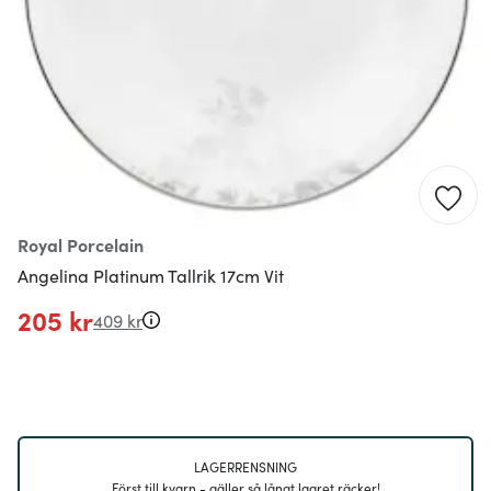
Royal Porcelain
Angelina Platinum Tallrik 17cm Vit
205 kr
409 kr
LAGERRENSNING
Först till kvarn - gäller så långt lagret räcker!