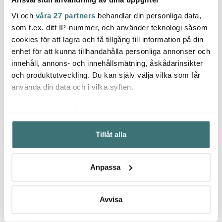
Vi och
våra 27 partners
behandlar din personliga data,
Lagerrensning
Lagerrensning
Lagerr
som t.ex. ditt IP-nummer, och använder teknologi såsom
50%
50%
cookies för att lagra och få tillgång till information på din
enhet för att kunna tillhandahålla personliga annonser och
innehåll, annons- och innehållsmätning, åskådarinsikter
och produktutveckling. Du kan själv välja vilka som får
använda din data och i vilka syften.
Med din tillåtelse skulle vi även vilja:
Royal Porcelain
Royal Porcelain
Royal
Samla in information om din geografiska plats som
Angelina Platinum
Angelina Platinum
Angel
Tillåt alla
kan ha en noggrannhet på upp till flera meter
Tallrik 29,5 cm Vit
Tallrik 22,5 cm Vit
Tallri
Identifiera din enhet genom att aktivt skanna den för
290 kr
265 kr
205 k
579 kr
529 kr
specifika kännetecken (fingeravtryck)
Få i lager
Få i lager
I la
Anpassa
Ta reda på mer om hur dina personliga uppgifter
behandlas och ställ in dina preferenser i
detaljsektionen
.
Du kan ändra eller dra tillbaka ditt samtycke när som
Avvisa
helst från cookie-förklaringen.