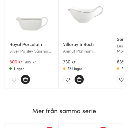
Sera
Royal Porcelain
Villeroy & Boch
Les O
Silver Paisley Såssnipa
Anmut Platinum
Moule
40 cl Vit
såssnipa 44 cl
såssni
500 kr
730 kr
635 k
999 kr
I lager
Få i lager
Få i
Mer från samma serie