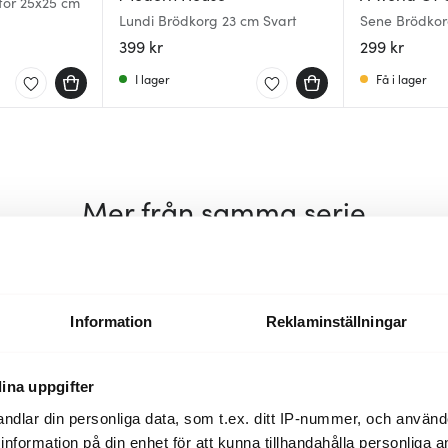
tor 25x25 cm
Lundi Brödkorg 23 cm Svart
Sene Brödkor
399 kr
299 kr
I lager
Få i lager
Mer från samma serie
Nyhet
30%
Information
Reklaminställningar
ina uppgifter
ndlar din personliga data, som t.ex. ditt IP-nummer, och använ
ill information på din enhet för att kunna tillhandahålla personliga