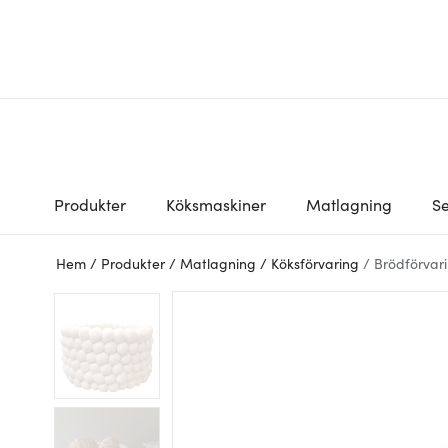
Produkter
Köksmaskiner
Matlagning
Se
Hem
/
Produkter
/
Matlagning
/
Köksförvaring
/
Brödförvar