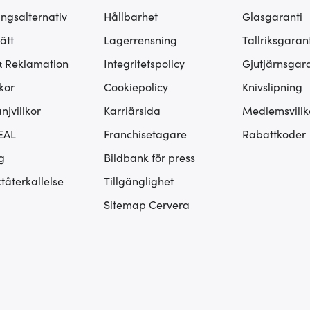
ingsalternativ
Hållbarhet
Glasgaranti
ätt
Lagerrensning
Tallriksgarant
& Reklamation
Integritetspolicy
Gjutjärnsgara
kor
Cookiepolicy
Knivslipning
jvillkor
Karriärsida
Medlemsvillk
EAL
Franchisetagare
Rabattkoder
g
Bildbank för press
tåterkallelse
Tillgänglighet
Sitemap Cervera