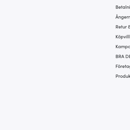
Betaln
Ångerr
Retur 
Köpvill
Kampan
BRA D
Företa
Produk