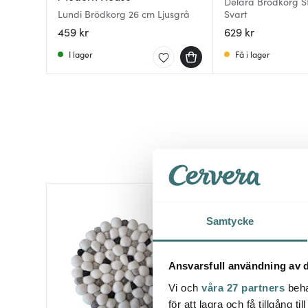
Delara Brödkorg S
Lundi Brödkorg 26 cm Ljusgrå
Svart
459 kr
629 kr
I lager
Få i lager
30%
Samtycke
Ansvarsfull användning av d
Vi och
våra 27 partners
beha
för att lagra och få tillgång t