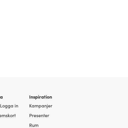
ra
Inspiration
 Logga in
Kampanjer
lemskort
Presenter
Rum