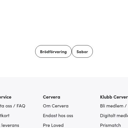
Brödförvaring
Sabor
rvice
Cervera
Klubb Cerve
ta oss / FAQ
Om Cervera
Bli medlem /
tkort
Endast hos oss
Digitalt med
& leverans
Pre Loved
Prismatch