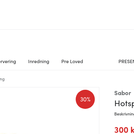
rvering
Inredning
Pre Loved
PRESE
ing
Sabor
30%
Hots
Beskrivni
300 