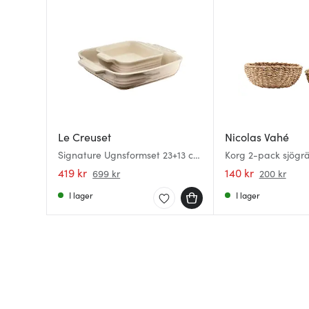
Le Creuset
Nicolas Vahé
Signature Ugnsformset 23+13 cm
Korg 2-pack sjögr
Meringue
419 kr
140 kr
699 kr
200 kr
I lager
I lager