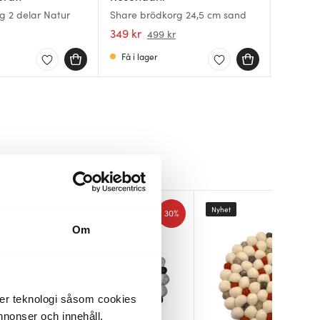
g 2 delar Natur
Share brödkorg 24,5 cm sand
Legio N
Lundi B
Ljusgrå
349 kr
350 kr
459 kr
499 kr
Få i lager
Få i la
I lager
Nyhet
30%
30%
Om
der teknologi såsom cookies
 annonser och innehåll,