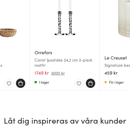
Orrefors
Le Creuset
Carat ljusstake 24,2 cm 2-pack
äs
rostfri
Signature bes
redskapshålla
1749 kr
459 kr
3000 kr
I lager
Få i lager
Låt dig inspireras av våra kunder