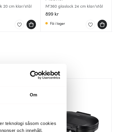
k 20 cm klar/stål
M'360 glaslock 24 cm klar/stål
M'360 gl
Impact 
899 kr
1099 kr
349 kr
Få i lager
Få i la
I lager
Medlemsp
48%
Om
der teknologi såsom cookies
 annonser och innehåll,