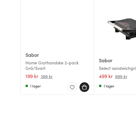
Sabor
Sabor
Home Grythandske 2-pack
Grå/Svart
Select sandwichgril
199 kr
499 kr
399 kr
999 kr
I lager
I lager