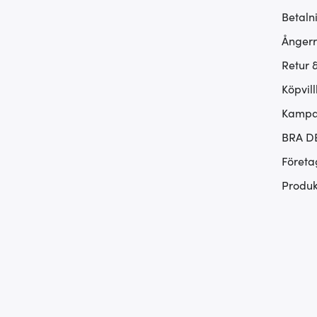
Betaln
Ångerr
Retur 
Köpvill
Kampan
BRA D
Företa
Produk