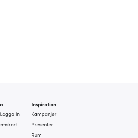
ra
Inspiration
 Logga in
Kampanjer
lemskort
Presenter
Rum