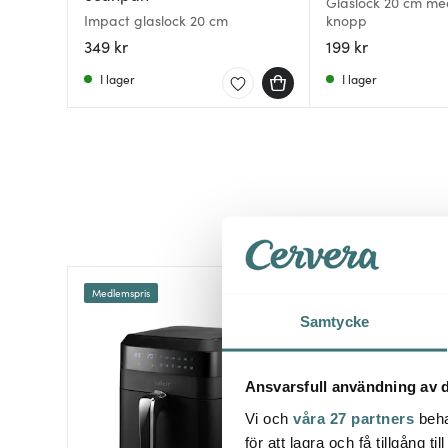
Glaslock 20 cm med
Impact glaslock 20 cm
knopp
349 kr
199 kr
I lager
I lager
Medlemspris
Superklipp
50%
Samtycke
Ansvarsfull användning av d
Vi och
våra 27 partners
beha
för att lagra och få tillgång t