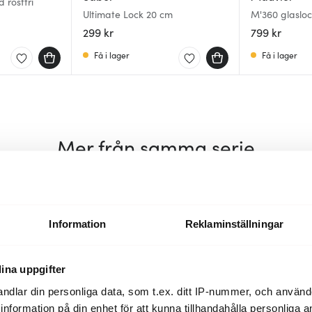
 rostfri
Ultimate Lock 20 cm
M'360 glasloc
299 kr
799 kr
Få i lager
Få i lager
Mer från samma serie
Lagerrensning
Superklipp
50%
55%
Information
Reklaminställningar
ina uppgifter
ndlar din personliga data, som t.ex. ditt IP-nummer, och använ
ill information på din enhet för att kunna tillhandahålla personliga