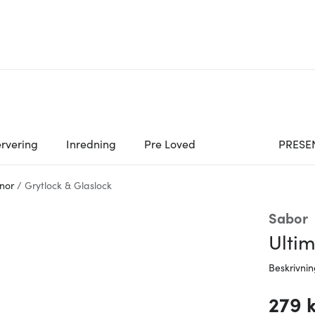
rvering
Inredning
Pre Loved
PRESE
nor
/
Grytlock & Glaslock
Sabor
Ulti
Beskrivni
279 