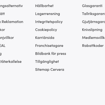
ingsalternativ
Hållbarhet
Glasgaranti
ätt
Lagerrensning
Tallriksgarant
& Reklamation
Integritetspolicy
Gjutjärnsgara
kor
Cookiepolicy
Knivslipning
jvillkor
Karriärsida
Medlemsvillk
EAL
Franchisetagare
Rabattkoder
g
Bildbank för press
tåterkallelse
Tillgänglighet
Sitemap Cervera