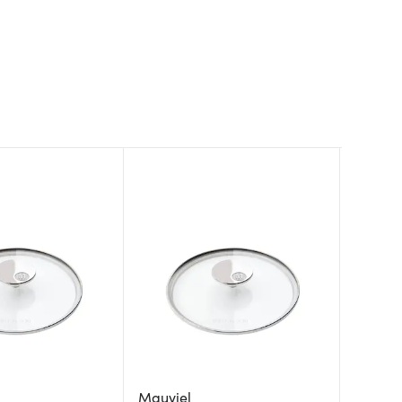
Mauviel
Mauvie
Scanp