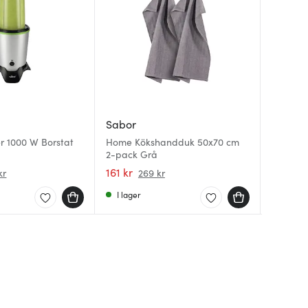
Sabor
Sabor
Sabor
r 1000 W Borstat
Home Kökshandduk 50x70 cm
Home G
2-pack Grå
Napo ol
Grå/Sva
161 kr
230 kr
199 kr
kr
269 kr
I lager
I lager
I lager