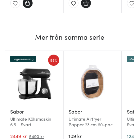
Mer från samma serie
Lagerrensning
Medle
55%
Sabor
Sabor
Sabo
Ultimate Köksmaskin
Ultimate Airfryer
Ultima
6,5 L Svart
Papper 23 cm 60-pack
Svart
Brun
2449 kr
109 kr
1249 
5490 kr