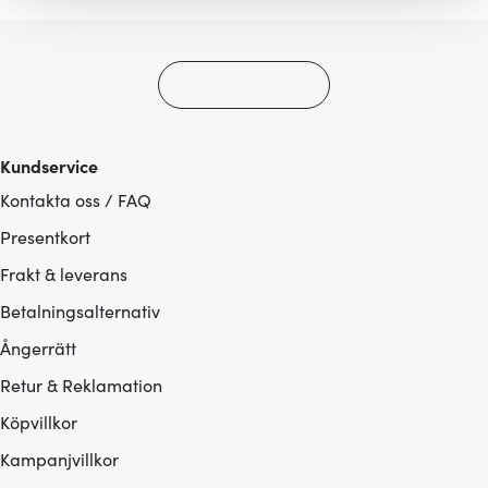
gör också att vi kan analysera vår trafik och göra
hemsidan ännu bättre. Du bestämmer själv vilka cookies
som du vill dela med dig av.
Kundservice
Kontakta oss / FAQ
Presentkort
Frakt & leverans
Betalningsalternativ
Ångerrätt
Retur & Reklamation
Köpvillkor
Kampanjvillkor