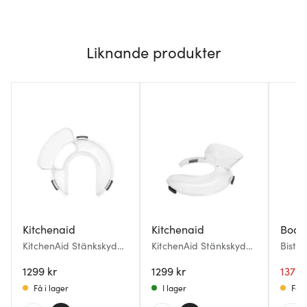
Liknande produkter
Kitchenaid
Kitchenaid
Bod
KitchenAid Stänkskydd
KitchenAid Stänkskydd
Bistro
till Skål 4,3 & 4,8 l
för Köksmaskin med
1299 kr
Hävarm
1299 kr
137 k
Få i lager
I lager
Få i