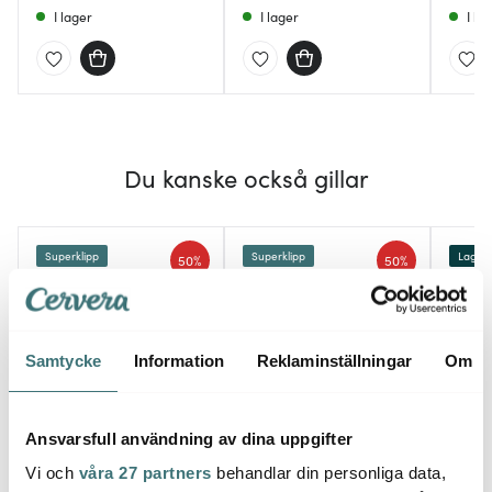
I lager
I lager
I la
Du kanske också gillar
Superklipp
Superklipp
Lagerr
50%
50%
Samtycke
Information
Reklaminställningar
Om
Ansvarsfull användning av dina uppgifter
Sabor
Sabor
Sabo
Home Grythandske 2-
Select sandwichgrill
Nutri
Vi och
våra 27 partners
behandlar din personliga data,
pack Grå/Svart
svart
Borsta