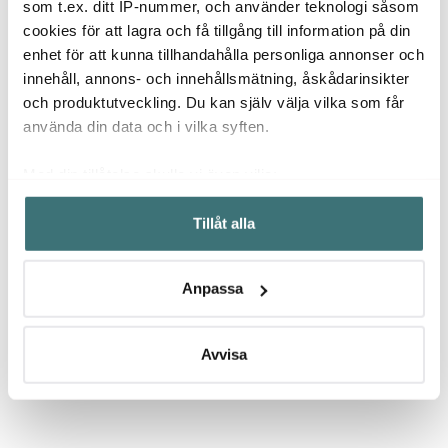
som t.ex. ditt IP-nummer, och använder teknologi såsom
cookies för att lagra och få tillgång till information på din
199 kr
499 kr
799 k
399 kr
999 kr
enhet för att kunna tillhandahålla personliga annonser och
I lager
I lager
I la
innehåll, annons- och innehållsmätning, åskådarinsikter
och produktutveckling. Du kan själv välja vilka som får
använda din data och i vilka syften.
Med din tillåtelse skulle vi även vilja:
Låt dig inspireras av våra kunder
Samla in information om din geografiska plats som
Tillåt alla
kan ha en noggrannhet på upp till flera meter
Identifiera din enhet genom att aktivt skanna den för
specifika kännetecken (fingeravtryck)
Anpassa
Ta reda på mer om hur dina personliga uppgifter
Relaterade sidor
behandlas och ställ in dina preferenser i
detaljsektionen
.
Du kan ändra eller dra tillbaka ditt samtycke när som
Avvisa
helst från cookie-förklaringen.
Köksassistent
Bakmaskin
Sabor
Ultimate
Vi använder cookies för att innehållet och annonserna
ska anpassas efter det som vi tror att du tycker om. Det