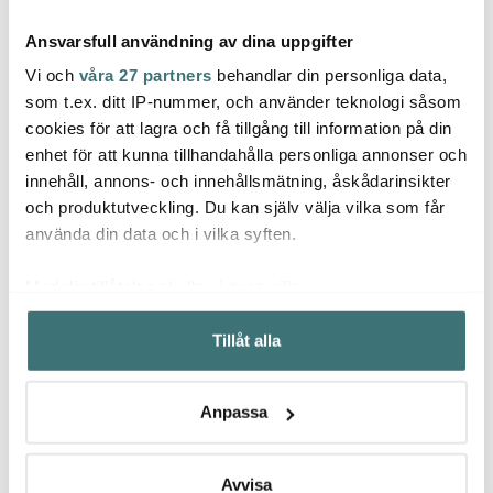
Ansvarsfull användning av dina uppgifter
Vi och
våra 27 partners
behandlar din personliga data,
som t.ex. ditt IP-nummer, och använder teknologi såsom
cookies för att lagra och få tillgång till information på din
Dorre
enhet för att kunna tillhandahålla personliga annonser och
Anders Petter
Le Cr
Champagneöppnare 7
innehåll, annons- och innehållsmätning, åskådarinsikter
Steel Essentials
cm Silver
Coupe
Potatissticka 15,5 cm
Tallri
och produktutveckling. Du kan själv välja vilka som får
stål/svart
39 kr
79 kr
118 kr
använda din data och i vilka syften.
I lager
I lager
I la
Med din tillåtelse skulle vi även vilja:
Samla in information om din geografiska plats som
Tillåt alla
kan ha en noggrannhet på upp till flera meter
Identifiera din enhet genom att aktivt skanna den för
specifika kännetecken (fingeravtryck)
Låt dig inspireras av våra kunder
Anpassa
Ta reda på mer om hur dina personliga uppgifter
behandlas och ställ in dina preferenser i
detaljsektionen
.
Du kan ändra eller dra tillbaka ditt samtycke när som
Avvisa