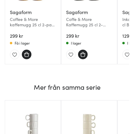
Sagaform
Sagaform
Saga
Coffee & More
Coffe & More
Inka 
kaffemugg 25 cl 2-pack
Kaffemugg 25 cl 2-
cl Blå
gul
pack mörkgrå
299 kr
299 kr
129 k
Få i lager
I lager
I la
Mer från samma serie