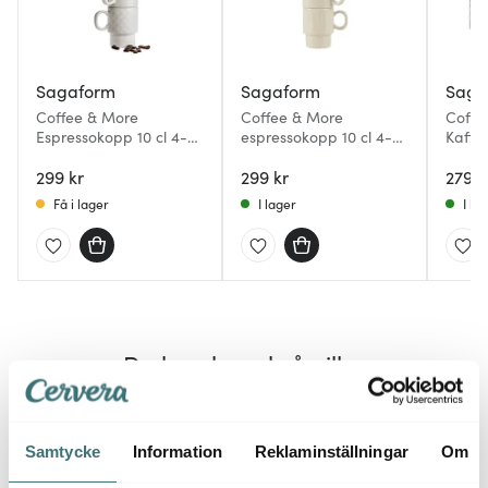
Sagaform
Sagaform
Saga
Coffee & More
Coffee & More
Coffe
Espressokopp 10 cl 4-
espressokopp 10 cl 4-
Kaffe
pack Vit
pack beige
pack V
299 kr
299 kr
279 k
Få i lager
I lager
I la
Du kanske också gillar
Samtycke
Information
Reklaminställningar
Om