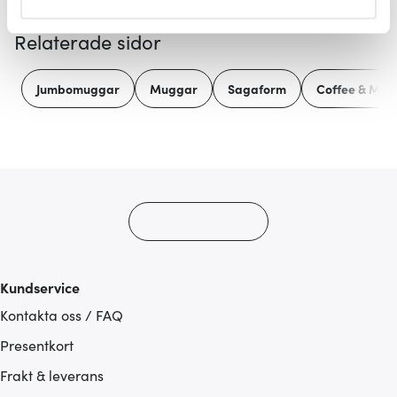
helst från cookie-förklaringen.
Relaterade sidor
Vi använder cookies för att innehållet och annonserna
ska anpassas efter det som vi tror att du tycker om. Det
Jumbomuggar
Muggar
Sagaform
Coffee & Mor
gör också att vi kan analysera vår trafik och göra
hemsidan ännu bättre. Du bestämmer själv vilka cookies
som du vill dela med dig av.
Kundservice
Kontakta oss / FAQ
Presentkort
Frakt & leverans