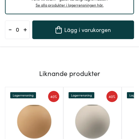
Se alla produkter i lagerrensningen här.
-
+
Lägg i varukorgen
Liknande produkter
Lagerrensning
Lagerrensning
Lagerr
40%
40%