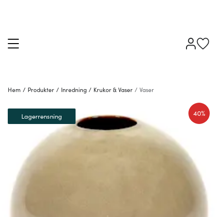
Hem
/
Produkter
/
Inredning
/
Krukor & Vaser
/
Vaser
40%
Lagerrensning