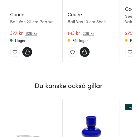
Cooe
Cooee
Cooee
Seedp
Ball Vas 20 cm Peanut
Ball Vas 10 cm Shell
Valnö
377 kr
143 kr
275 k
629 kr
239 kr
I lager
Få i lager
Få i
Du kanske också gillar
Lagerr