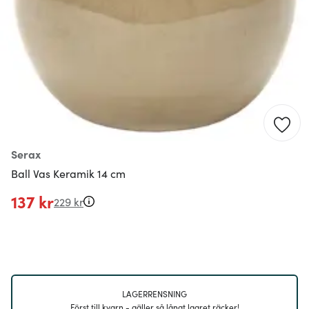
Serax
Ball Vas Keramik 14 cm
137 kr
229 kr
LAGERRENSNING
Först till kvarn - gäller så långt lagret räcker!