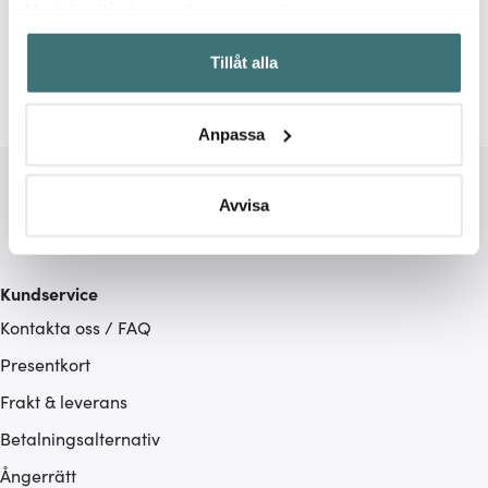
Med din tillåtelse skulle vi även vilja:
Samla in information om din geografiska plats som
Vaser
Serax
Tillåt alla
kan ha en noggrannhet på upp till flera meter
Identifiera din enhet genom att aktivt skanna den för
specifika kännetecken (fingeravtryck)
Anpassa
Ta reda på mer om hur dina personliga uppgifter
behandlas och ställ in dina preferenser i
detaljsektionen
.
Du kan ändra eller dra tillbaka ditt samtycke när som
Avvisa
helst från cookie-förklaringen.
Vi använder cookies för att innehållet och annonserna
Kundservice
ska anpassas efter det som vi tror att du tycker om. Det
Kontakta oss / FAQ
gör också att vi kan analysera vår trafik och göra
hemsidan ännu bättre. Du bestämmer själv vilka cookies
Presentkort
som du vill dela med dig av.
Frakt & leverans
Betalningsalternativ
Ångerrätt