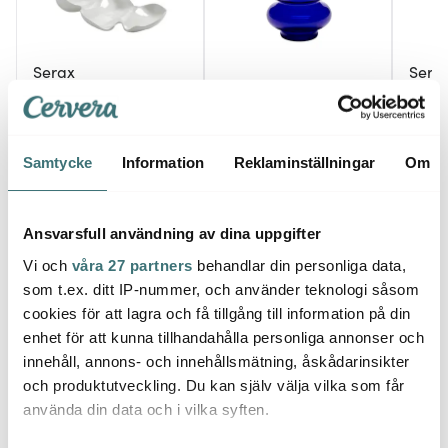
Serax
Sera
Serax
Perfect Imperfection
Passe
Nami Wave
Bubble vas 15 cm blå
Vitvin
serveringsfat 30x20 cm
vit
955 kr
288 kr
263 k
Samtycke
Information
Reklaminställningar
Om
Få i lager
I lager
I la
Ansvarsfull användning av dina uppgifter
Vi och
våra 27 partners
behandlar din personliga data,
som t.ex. ditt IP-nummer, och använder teknologi såsom
cookies för att lagra och få tillgång till information på din
Låt dig inspireras av våra kunder
enhet för att kunna tillhandahålla personliga annonser och
innehåll, annons- och innehållsmätning, åskådarinsikter
och produktutveckling. Du kan själv välja vilka som får
använda din data och i vilka syften.
Relaterade sidor