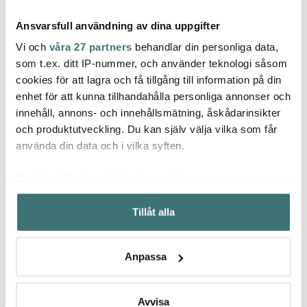
Ansvarsfull användning av dina uppgifter
Vi och
våra 27 partners
behandlar din personliga data,
som t.ex. ditt IP-nummer, och använder teknologi såsom
cookies för att lagra och få tillgång till information på din
Fanni K
Fanni K
Fanni
enhet för att kunna tillhandahålla personliga annonser och
Phila grytunderlägg 20
Raitti grytvante 14x33
Raitti
innehåll, annons- och innehållsmätning, åskådarinsikter
cm granit-sand
cm granit
cm gr
och produktutveckling. Du kan själv välja vilka som får
129 kr
129 kr
79 kr
använda din data och i vilka syften.
Få i lager
I lager
I la
Med din tillåtelse skulle vi även vilja:
Samla in information om din geografiska plats som
Tillåt alla
kan ha en noggrannhet på upp till flera meter
Identifiera din enhet genom att aktivt skanna den för
specifika kännetecken (fingeravtryck)
Låt dig inspireras av våra kunder
Anpassa
Ta reda på mer om hur dina personliga uppgifter
behandlas och ställ in dina preferenser i
detaljsektionen
.
Du kan ändra eller dra tillbaka ditt samtycke när som
Avvisa