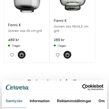
Fanni K
Fanni K
Uumen vas 16x14,5 cm
Uumen vas 20 cm grå
grå
489 kr
289 kr
I lager
I lager
Du kanske också gillar
Nyhet
Samtycke
Information
Reklaminställningar
Om