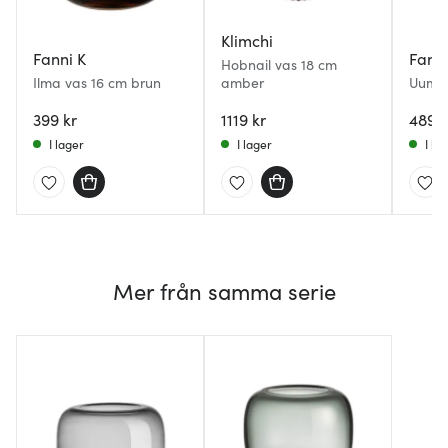
Klimchi
Fanni K
Fanni
Hobnail vas 18 cm
Ilma vas 16 cm brun
amber
Uumen
399 kr
1119 kr
489 k
I lager
I lager
I la
Mer från samma serie