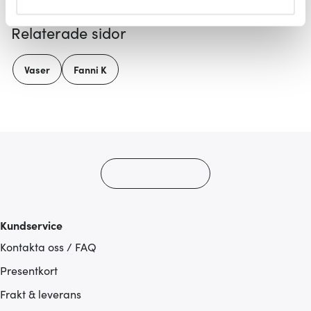
helst från cookie-förklaringen.
Relaterade sidor
Vi använder cookies för att innehållet och annonserna
ska anpassas efter det som vi tror att du tycker om. Det
Vaser
Fanni K
gör också att vi kan analysera vår trafik och göra
hemsidan ännu bättre. Du bestämmer själv vilka cookies
som du vill dela med dig av.
Kundservice
Kontakta oss / FAQ
Presentkort
Frakt & leverans