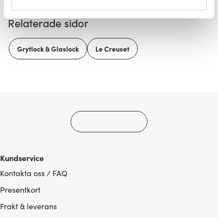
helst från cookie-förklaringen.
Relaterade sidor
Vi använder cookies för att innehållet och annonserna
ska anpassas efter det som vi tror att du tycker om. Det
Grytlock & Glaslock
Le Creuset
gör också att vi kan analysera vår trafik och göra
hemsidan ännu bättre. Du bestämmer själv vilka cookies
som du vill dela med dig av.
Kundservice
Kontakta oss / FAQ
Presentkort
Frakt & leverans