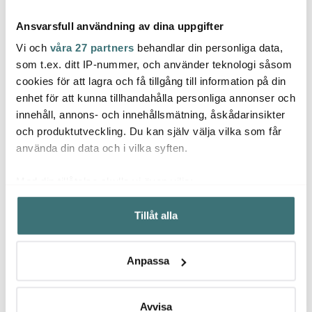
Ansvarsfull användning av dina uppgifter
Vi och
våra 27 partners
behandlar din personliga data,
som t.ex. ditt IP-nummer, och använder teknologi såsom
cookies för att lagra och få tillgång till information på din
Aarke
Aida
enhet för att kunna tillhandahålla personliga annonser och
Le Cr
Aarke Carbonator Pro
Raw skärbräda 38x28
innehåll, annons- och innehållsmätning, åskådarinsikter
Glasflaska 80 cl
cm akacia
Oval 
15 cm
och produktutveckling. Du kan själv välja vilka som får
249 kr
529 kr
219 k
använda din data och i vilka syften.
I lager
I lager
I la
Med din tillåtelse skulle vi även vilja:
Samla in information om din geografiska plats som
Tillåt alla
kan ha en noggrannhet på upp till flera meter
Identifiera din enhet genom att aktivt skanna den för
specifika kännetecken (fingeravtryck)
Låt dig inspireras av våra kunder
Anpassa
Ta reda på mer om hur dina personliga uppgifter
behandlas och ställ in dina preferenser i
detaljsektionen
.
Du kan ändra eller dra tillbaka ditt samtycke när som
Avvisa