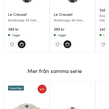
Sabo
Le Creuset
Le Creuset
Knopp 
Ikonknopp 55 mm
Ikonknopp 45 mm
mässi
rostfritt stål
rostfritt stål
389 kr
389 kr
249 k
I lager
I lager
I la
Mer från samma serie
Superklipp
43%