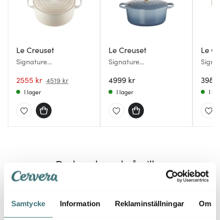
Le Creuset
Le Creuset
Le Cr
Signature
Signature
Signa
gjutjärnsgryta rund 26
gjutjärnsgryta rund 28
gjutj
cm 5,3 L Meringue
2555 kr
cm 6,7 L Chambray
4999 kr
cm 4,
3989 
4519 kr
I lager
I lager
I la
Du kanske också gillar
Samtycke
Information
Reklaminställningar
Om