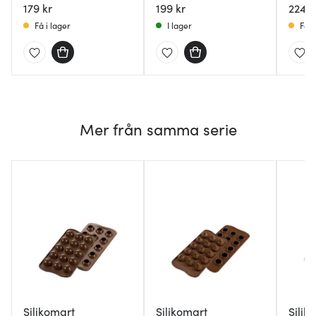
179 kr
199 kr
224 k
Få i lager
I lager
Få i
Mer från samma serie
Silikomart
Silikomart
Silik