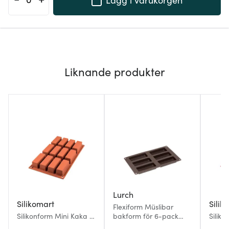
Liknande produkter
Lurch
Silikomart
Silik
Flexiform Müslibar
Silikonform Mini Kaka 12
bakform för 6-pack
Silik
st 7,9x2,9x3 cm
müslibars
7,5/2,