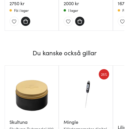
2750 kr
2000 kr
1675 
Få i lager
I lager
Få i
Du kanske också gillar
25%
Skultuna
Mingle
Lilje
Skultuna Putsmedel 100
Kökstermometer digital