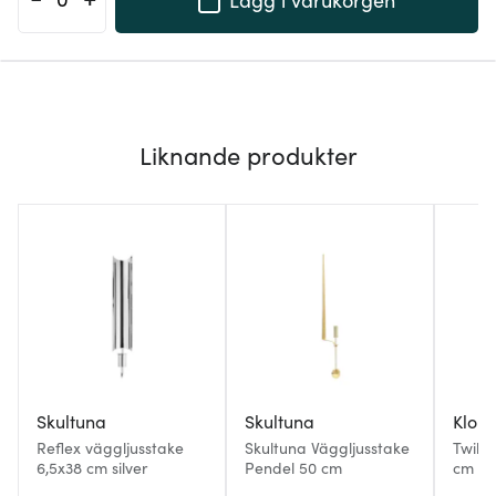
Liknande produkter
Skultuna
Skultuna
Klon
Reflex väggljusstake
Skultuna Väggljusstake
Twili
6,5x38 cm silver
Pendel 50 cm
cm Ni