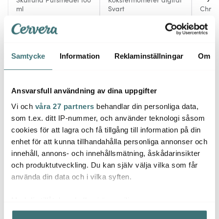
ml
Svart
Christ
cm 4-
300 kr
209 kr
50 kr
279 kr
I lager
I lager
Få i
Samtycke
Information
Reklaminställningar
Om
Ansvarsfull användning av dina uppgifter
Vi och
våra 27 partners
behandlar din personliga data,
Låt dig inspireras av våra kunder
som t.ex. ditt IP-nummer, och använder teknologi såsom
cookies för att lagra och få tillgång till information på din
enhet för att kunna tillhandahålla personliga annonser och
innehåll, annons- och innehållsmätning, åskådarinsikter
Relaterade sidor
och produktutveckling. Du kan själv välja vilka som får
använda din data och i vilka syften.
Ljuslyktor
Skultuna
Med din tillåtelse skulle vi även vilja:
Samla in information om din geografiska plats som