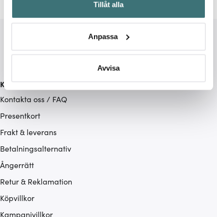
Tillåt alla
kan ha en noggrannhet på upp till flera meter
Identifiera din enhet genom att aktivt skanna den för
specifika kännetecken (fingeravtryck)
Anpassa
Ta reda på mer om hur dina personliga uppgifter
behandlas och ställ in dina preferenser i
detaljsektionen
.
Du kan ändra eller dra tillbaka ditt samtycke när som
Avvisa
helst från cookie-förklaringen.
Kundservice
Kontakta oss / FAQ
Vi använder cookies för att innehållet och annonserna
ska anpassas efter det som vi tror att du tycker om. Det
Presentkort
gör också att vi kan analysera vår trafik och göra
Frakt & leverans
hemsidan ännu bättre. Du bestämmer själv vilka cookies
Betalningsalternativ
som du vill dela med dig av.
Ångerrätt
Retur & Reklamation
Köpvillkor
Kampanjvillkor