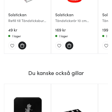
Solstickan
Solstickan
Solst
Refill till Tändsticksburk
Tändsticksrör 10 cm
Tändst
Vit
Original
desig
49 kr
169 kr
199 k
I lager
I lager
I la
Du kanske också gillar