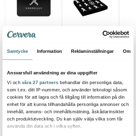
Solstickan
Solstickan
Solst
Värmeljuslåda för 100
Servett 33x33 cm 20-
Silhue
ljus Svart matt
pack Svart
Svart
229 kr
59 kr
199 k
Samtycke
Information
Reklaminställningar
Om
I lager
I lager
I la
Ansvarsfull användning av dina uppgifter
Vi och
våra 27 partners
behandlar din personliga data,
som t.ex. ditt IP-nummer, och använder teknologi såsom
cookies för att lagra och få tillgång till information på din
Låt dig inspireras av våra kunder
enhet för att kunna tillhandahålla personliga annonser och
innehåll, annons- och innehållsmätning, åskådarinsikter
och produktutveckling. Du kan själv välja vilka som får
använda din data och i vilka syften.