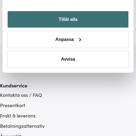
Relaterade sidor
Med din tillåtelse skulle vi även vilja:
Samla in information om din geografiska plats som
Antikljus
Ljusmanschetter
Ljus
Ljus
Solstick
Tillåt alla
kan ha en noggrannhet på upp till flera meter
Identifiera din enhet genom att aktivt skanna den för
specifika kännetecken (fingeravtryck)
Anpassa
Ta reda på mer om hur dina personliga uppgifter
behandlas och ställ in dina preferenser i
detaljsektionen
.
Du kan ändra eller dra tillbaka ditt samtycke när som
Avvisa
helst från cookie-förklaringen.
Vi använder cookies för att innehållet och annonserna
Kundservice
ska anpassas efter det som vi tror att du tycker om. Det
Kontakta oss / FAQ
gör också att vi kan analysera vår trafik och göra
hemsidan ännu bättre. Du bestämmer själv vilka cookies
Presentkort
som du vill dela med dig av.
Frakt & leverans
Betalningsalternativ