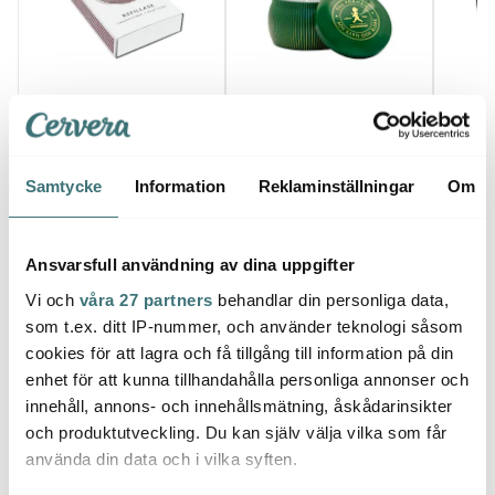
Solstickan
Solstickan
Solst
Refill till Tändsticksburk
Doftljus Solstickan
Solsti
Vit
Barrskog Grön
Grytu
49 kr
149 kr
19 cm
299 k
Samtycke
Information
Reklaminställningar
Om
I lager
I lager
I la
Ansvarsfull användning av dina uppgifter
Vi och
våra 27 partners
behandlar din personliga data,
som t.ex. ditt IP-nummer, och använder teknologi såsom
cookies för att lagra och få tillgång till information på din
Låt dig inspireras av våra kunder
enhet för att kunna tillhandahålla personliga annonser och
innehåll, annons- och innehållsmätning, åskådarinsikter
och produktutveckling. Du kan själv välja vilka som får
använda din data och i vilka syften.