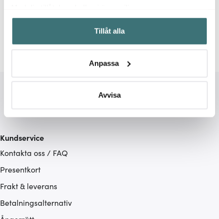
Relaterade sidor
Med din tillåtelse skulle vi även vilja:
Samla in information om din geografiska plats som
Antikljus
Ljusmanschetter
Ljus
Ljus
Solstick
Tillåt alla
kan ha en noggrannhet på upp till flera meter
Identifiera din enhet genom att aktivt skanna den för
specifika kännetecken (fingeravtryck)
Anpassa
Ta reda på mer om hur dina personliga uppgifter
behandlas och ställ in dina preferenser i
detaljsektionen
.
Du kan ändra eller dra tillbaka ditt samtycke när som
Avvisa
helst från cookie-förklaringen.
Vi använder cookies för att innehållet och annonserna
Kundservice
ska anpassas efter det som vi tror att du tycker om. Det
Kontakta oss / FAQ
gör också att vi kan analysera vår trafik och göra
hemsidan ännu bättre. Du bestämmer själv vilka cookies
Presentkort
som du vill dela med dig av.
Frakt & leverans
Betalningsalternativ