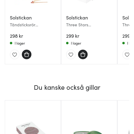
Solstickan
Solstickan
Solst
Tändsticksrör
Three Stars
Three
Presentförpackning 2-
Tändsticksfodral Stor
Tändst
pack Gul & Blå
298 kr
Svart
299 kr
Vit
299 k
I lager
I lager
I la
Du kanske också gillar