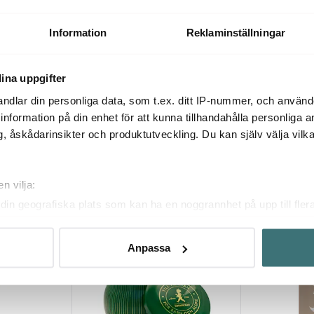
Three stars Tändstickor Refill
Tändstickor 
59 kr
59 kr
Information
Reklaminställningar
I lager
Få i lager
ina uppgifter
ndlar din personliga data, som t.ex. ditt IP-nummer, och använ
ill information på din enhet för att kunna tillhandahålla personliga
, åskådarinsikter och produktutveckling. Du kan själv välja vilk
Du kanske också gillar
n vilja:
din geografiska plats som kan ha en noggrannhet på upp till fler
om att aktivt skanna den för specifika kännetecken (fingeravtryc
rsonliga uppgifter behandlas och ställ in dina preferenser i
deta
Anpassa
ke när som helst från cookie-förklaringen.
innehållet och annonserna ska anpassas efter det som vi tror att
fik och göra hemsidan ännu bättre. Du bestämmer själv vilka cook