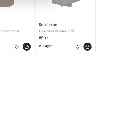
Solstickan
Solstic
Solstic
r 10 cm Sand
Disktrasa 2-pack Grå
Förvarin
Värmelj
grön/gu
89 kr
249 kr
229 kr
I lager
I lager
I lager