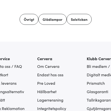
Övrigt
Glödlampor
Solstickan
rvice
Cervera
Klubb Cerve
ta oss / FAQ
Om Cervera
Bli medlem /
tkort
Endast hos oss
Digitalt med
& leverans
Pre Loved
Prismatch
ingsalternativ
Hållbarhet
Glasgaranti
ätt
Lagerrensning
Tallriksgarant
& Reklamation
Integritetspolicy
Gjutjärnsgara