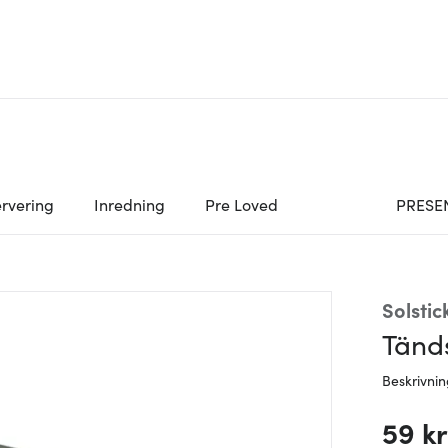
rvering
Inredning
Pre Loved
PRESE
Solstic
Tänd
Beskrivni
59 kr