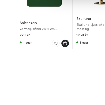
av.
Skultuna
Solstickan
Skultuna Ljusstake 
Värmeljuslåda 21x21 cm
Mässing
grön/guld
229 kr
1250 kr
I lager
I lager