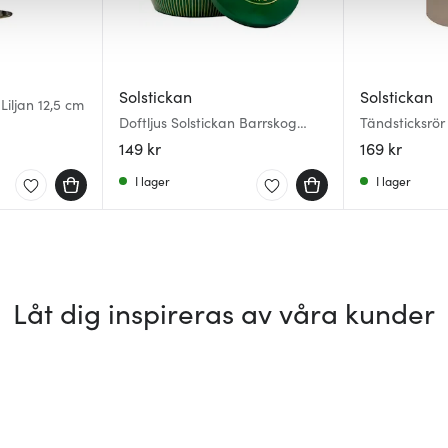
Solstickan
Solstickan
Liljan 12,5 cm
Doftljus Solstickan Barrskog
Tändsticksrö
Grön
149 kr
169 kr
I lager
I lager
Låt dig inspireras av våra kunder