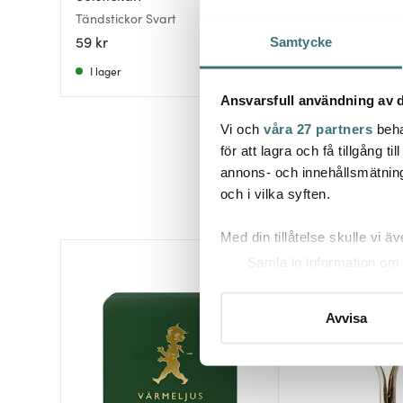
Tändstickor Svart
Tändstickor Vit
59 kr
59 kr
Samtycke
I lager
I lager
Ansvarsfull användning av d
Vi och
våra 27 partners
beha
för att lagra och få tillgång t
annons- och innehållsmätning
och i vilka syften.
Med din tillåtelse skulle vi äve
Samla in information om 
Identifiera din enhet gen
Ta reda på mer om hur dina pe
Avvisa
eller dra tillbaka ditt samtyc
Vi använder cookies för att 
att vi kan analysera vår tra