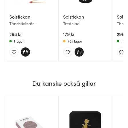
Solstickan
Solstickan
Solst
Tändsticksrör
Tredelad
Three
Presentförpackning 2-
Förvaringsburk Svart
Tändst
pack Gul & Blå
298 kr
179 kr
Svart
299 k
I lager
Få i lager
I la
Du kanske också gillar