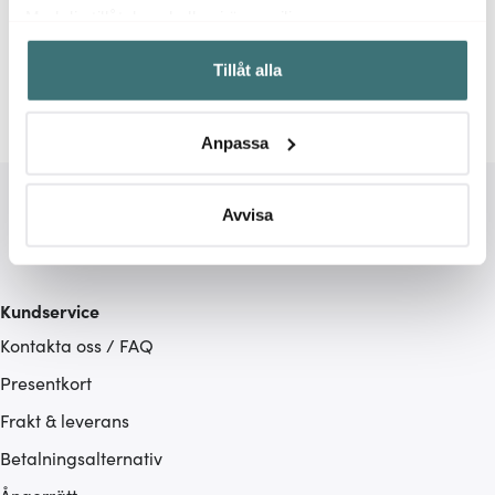
Relaterade sidor
Med din tillåtelse skulle vi även vilja:
Samla in information om din geografiska plats som
Antikljus
Ljusmanschetter
Ljus
Ljus
Solstick
Tillåt alla
kan ha en noggrannhet på upp till flera meter
Identifiera din enhet genom att aktivt skanna den för
specifika kännetecken (fingeravtryck)
Anpassa
Ta reda på mer om hur dina personliga uppgifter
behandlas och ställ in dina preferenser i
detaljsektionen
.
Du kan ändra eller dra tillbaka ditt samtycke när som
Avvisa
helst från cookie-förklaringen.
Vi använder cookies för att innehållet och annonserna
Kundservice
ska anpassas efter det som vi tror att du tycker om. Det
Kontakta oss / FAQ
gör också att vi kan analysera vår trafik och göra
hemsidan ännu bättre. Du bestämmer själv vilka cookies
Presentkort
som du vill dela med dig av.
Frakt & leverans
Betalningsalternativ