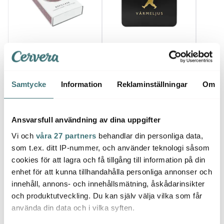
Solstickan
Solstickan
Solst
Refill till Tändsticksburk
Värmeljuslåda för 100
Burk f
Vit
ljus Svart/Guld
Svart
49 kr
229 kr
179 k
Samtycke
Information
Reklaminställningar
Om
I lager
I lager
I la
Ansvarsfull användning av dina uppgifter
Vi och
våra 27 partners
behandlar din personliga data,
som t.ex. ditt IP-nummer, och använder teknologi såsom
cookies för att lagra och få tillgång till information på din
Låt dig inspireras av våra kunder
enhet för att kunna tillhandahålla personliga annonser och
innehåll, annons- och innehållsmätning, åskådarinsikter
och produktutveckling. Du kan själv välja vilka som får
använda din data och i vilka syften.