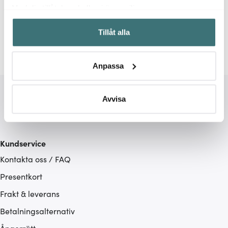
Relaterade sidor
Med din tillåtelse skulle vi även vilja:
Samla in information om din geografiska plats som
Kökshanddukar
Diskdukar
Tillåt alla
kan ha en noggrannhet på upp till flera meter
Identifiera din enhet genom att aktivt skanna den för
specifika kännetecken (fingeravtryck)
Anpassa
Ta reda på mer om hur dina personliga uppgifter
behandlas och ställ in dina preferenser i
detaljsektionen
.
Du kan ändra eller dra tillbaka ditt samtycke när som
Avvisa
helst från cookie-förklaringen.
Vi använder cookies för att innehållet och annonserna
Kundservice
ska anpassas efter det som vi tror att du tycker om. Det
Kontakta oss / FAQ
gör också att vi kan analysera vår trafik och göra
hemsidan ännu bättre. Du bestämmer själv vilka cookies
Presentkort
som du vill dela med dig av.
Frakt & leverans
Betalningsalternativ