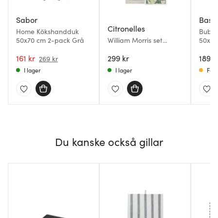
Sabor
Bast
Citronelles
Home Kökshandduk
Bubbl
50x70 cm 2-pack Grå
William Morris set
50x70
kökshandduk &
161 kr
disktrasa Pimpernel
299 kr
189 k
269 kr
meadow
I lager
I lager
Få i
Du kanske också gillar