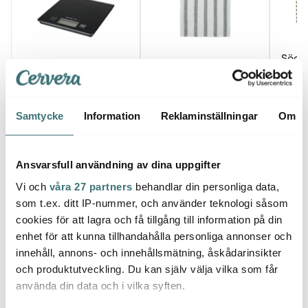
Söda
Emerio
Rosendahl
State
Köksvåg Svart
Garn kökshandduk
Bords
50x70 cm mörkgrön
2-pac
129 kr
79 kr
169 k
Samtycke
Information
Reklaminställningar
Om
I lager
I lager
I la
Ansvarsfull användning av dina uppgifter
Vi och
våra 27 partners
behandlar din personliga data,
som t.ex. ditt IP-nummer, och använder teknologi såsom
cookies för att lagra och få tillgång till information på din
Låt dig inspireras av våra kunder
enhet för att kunna tillhandahålla personliga annonser och
innehåll, annons- och innehållsmätning, åskådarinsikter
och produktutveckling. Du kan själv välja vilka som får
använda din data och i vilka syften.