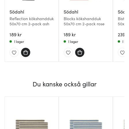
Södahl
Södahl
Söda
Reflection kökshandduk
Blocks kökshandduk
Bistr
50x70 cm 2-pack ash
50x70 cm 2-pack rose
50x70
189 kr
189 kr
239 k
I lager
I lager
I la
Du kanske också gillar