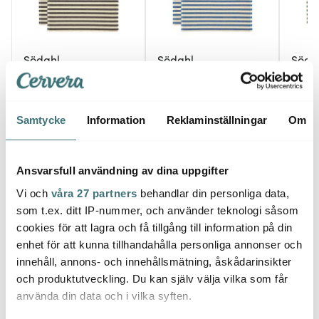
Södahl
Södahl
Söda
Statement Stripe
Statement Stripe
State
Bordstablett 33x48 2-
Bordstablett 33x48 cm
Bords
pack Ash
2-pack Blå
2-pac
169 kr
169 kr
169 k
Samtycke
Information
Reklaminställningar
Om
I lager
I lager
I la
Ansvarsfull användning av dina uppgifter
Vi och
våra 27 partners
behandlar din personliga data,
som t.ex. ditt IP-nummer, och använder teknologi såsom
cookies för att lagra och få tillgång till information på din
Låt dig inspireras av våra kunder
enhet för att kunna tillhandahålla personliga annonser och
innehåll, annons- och innehållsmätning, åskådarinsikter
och produktutveckling. Du kan själv välja vilka som får
använda din data och i vilka syften.