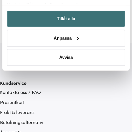
Relaterade sidor
Med din tillåtelse skulle vi även vilja:
Samla in information om din geografiska plats som
Kökshanddukar
Diskdukar
Tillåt alla
kan ha en noggrannhet på upp till flera meter
Identifiera din enhet genom att aktivt skanna den för
specifika kännetecken (fingeravtryck)
Anpassa
Ta reda på mer om hur dina personliga uppgifter
behandlas och ställ in dina preferenser i
detaljsektionen
.
Du kan ändra eller dra tillbaka ditt samtycke när som
Avvisa
helst från cookie-förklaringen.
Vi använder cookies för att innehållet och annonserna
Kundservice
ska anpassas efter det som vi tror att du tycker om. Det
Kontakta oss / FAQ
gör också att vi kan analysera vår trafik och göra
hemsidan ännu bättre. Du bestämmer själv vilka cookies
Presentkort
som du vill dela med dig av.
Frakt & leverans
Betalningsalternativ