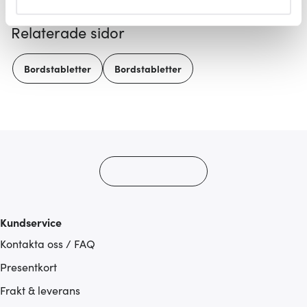
helst från cookie-förklaringen.
Relaterade sidor
Vi använder cookies för att innehållet och annonserna
ska anpassas efter det som vi tror att du tycker om. Det
Bordstabletter
Bordstabletter
gör också att vi kan analysera vår trafik och göra
hemsidan ännu bättre. Du bestämmer själv vilka cookies
som du vill dela med dig av.
Kundservice
Kontakta oss / FAQ
Presentkort
Frakt & leverans