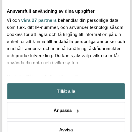
Ansvarsfull användning av dina uppgifter
Vi och
våra 27 partners
behandlar din personliga data,
som t.ex. ditt IP-nummer, och använder teknologi såsom
cookies för att lagra och få tillgång till information på din
Södahl
Södahl
Söda
enhet för att kunna tillhandahålla personliga annonser och
Reflection kökshandduk
Blocks kökshandduk
Minim
innehåll, annons- och innehållsmätning, åskådarinsikter
50x70 cm 2-pack ash
50x70 cm 2-pack rose
50x70
och produktutveckling. Du kan själv välja vilka som får
189 kr
189 kr
119 kr
använda din data och i vilka syften.
I lager
I lager
I la
Med din tillåtelse skulle vi även vilja:
Samla in information om din geografiska plats som
Tillåt alla
kan ha en noggrannhet på upp till flera meter
Identifiera din enhet genom att aktivt skanna den för
specifika kännetecken (fingeravtryck)
Låt dig inspireras av våra kunder
Anpassa
Ta reda på mer om hur dina personliga uppgifter
behandlas och ställ in dina preferenser i
detaljsektionen
.
Du kan ändra eller dra tillbaka ditt samtycke när som
Avvisa