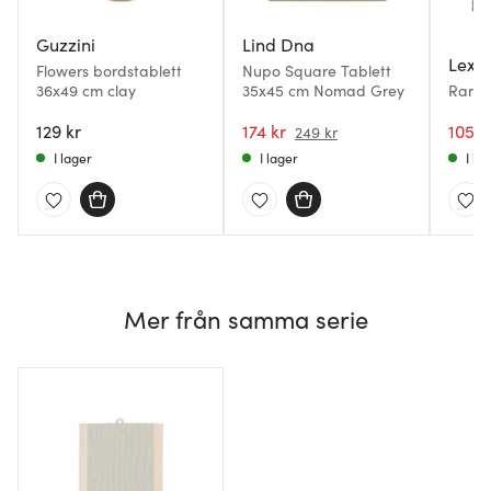
Guzzini
Lind Dna
Lexi
Flowers bordstablett
Nupo Square Tablett
36x49 cm clay
35x45 cm Nomad Grey
Randi
bomul
129 kr
174 kr
brun/
105 k
249 kr
I lager
I lager
I la
Mer från samma serie