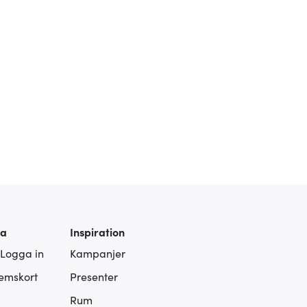
ra
Inspiration
 Logga in
Kampanjer
lemskort
Presenter
Rum