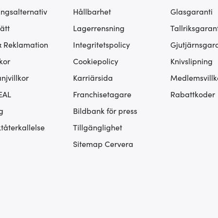
ingsalternativ
Hållbarhet
Glasgaranti
ätt
Lagerrensning
Tallriksgarant
& Reklamation
Integritetspolicy
Gjutjärnsgara
kor
Cookiepolicy
Knivslipning
jvillkor
Karriärsida
Medlemsvillk
EAL
Franchisetagare
Rabattkoder
g
Bildbank för press
tåterkallelse
Tillgänglighet
Sitemap Cervera