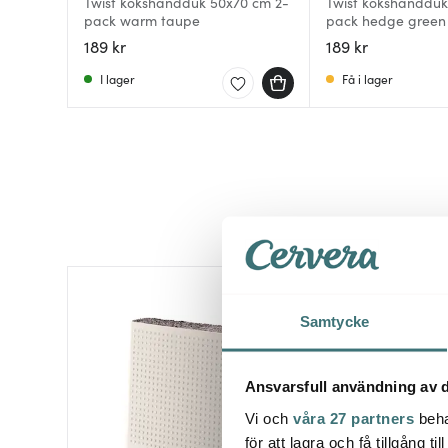
Twist kökshandduk 50x70 cm 2-
Twist kökshandduk
pack warm taupe
pack hedge green
189 kr
189 kr
I lager
Få i lager
40%
Samtycke
Ansvarsfull användning av d
Vi och
våra 27 partners
beha
för att lagra och få tillgång t