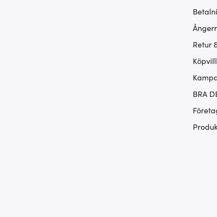
Betaln
Ångerr
Retur 
Köpvill
Kampan
BRA D
Företa
Produk