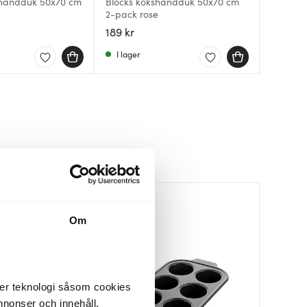
shandduk 50x70 cm
Blocks kökshandduk 50x70 cm
Blocks 
Twist k
2-pack rose
2-pack 
2-pack
189 kr
189 kr
189 kr
I lager
I lager
I lager
Nyhet
30%
Om
der teknologi såsom cookies
 annonser och innehåll,