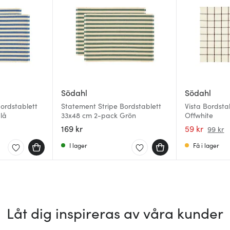
Södahl
Södahl
ordstablett
Statement Stripe Bordstablett
Vista Bordsta
lå
33x48 cm 2-pack Grön
Offwhite
169 kr
59 kr
99 kr
I lager
Få i lager
Låt dig inspireras av våra kunder