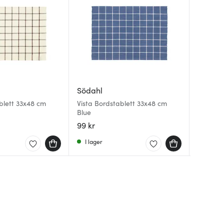
Södahl
Södahl
Södahl
blett 33x48 cm
Vista Bordstablett 33x48 cm
Vista B
Stateme
Blue
Green
Bordsta
Ash
99 kr
59 kr
169 kr
9
I lager
Få i la
I lager