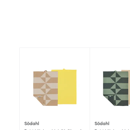
Södahl
Södahl