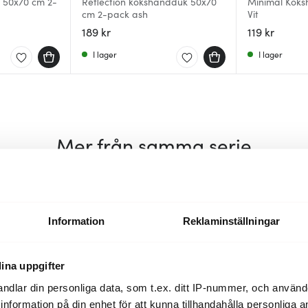
 50x70 cm 2-
Reflection kökshandduk 50x70
Minimal Kök
cm 2-pack ash
Vit
189 kr
119 kr
I lager
I lager
Mer från samma serie
30%
30%
Information
Reklaminställningar
ina uppgifter
ndlar din personliga data, som t.ex. ditt IP-nummer, och använ
ill information på din enhet för att kunna tillhandahålla personliga