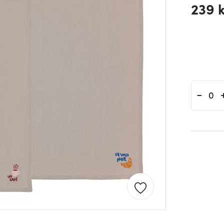
239 
-