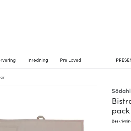
rvering
Inredning
Pre Loved
PRESE
ar
Södahl
Bist
pack
Beskrivni