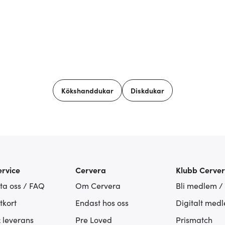
Kökshanddukar
Diskdukar
rvice
Cervera
Klubb Cerve
ta oss / FAQ
Om Cervera
Bli medlem /
tkort
Endast hos oss
Digitalt med
& leverans
Pre Loved
Prismatch