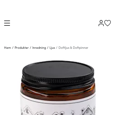
Hem
/
Produkter
/
Inredning
/
Ljus
/
Doftljus & Doftpinnar