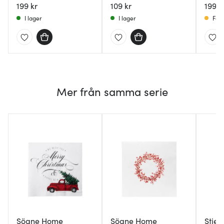
199 kr
109 kr
199 k
I lager
I lager
Få i
Mer från samma serie
Sögne Home
Sögne Home
Stier