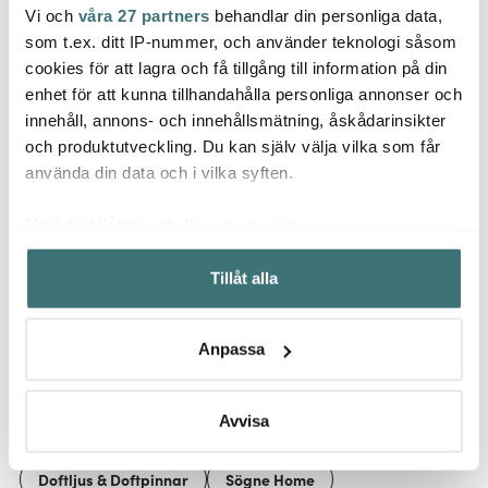
Vi och
våra 27 partners
behandlar din personliga data,
Sögne Home
Sögne Home
Sögn
som t.ex. ditt IP-nummer, och använder teknologi såsom
Nellie redskapshållare
Fred träslev med hål 30
Sögne
cookies för att lagra och få tillgång till information på din
16 cm akaciaträ
cm akacia natural
Pappa
enhet för att kunna tillhandahålla personliga annonser och
399 kr
199 kr
199 k
innehåll, annons- och innehållsmätning, åskådarinsikter
I lager
I lager
I la
och produktutveckling. Du kan själv välja vilka som får
använda din data och i vilka syften.
Med din tillåtelse skulle vi även vilja:
Samla in information om din geografiska plats som
Tillåt alla
kan ha en noggrannhet på upp till flera meter
Låt dig inspireras av våra kunder
Identifiera din enhet genom att aktivt skanna den för
specifika kännetecken (fingeravtryck)
Anpassa
Ta reda på mer om hur dina personliga uppgifter
behandlas och ställ in dina preferenser i
detaljsektionen
.
Relaterade sidor
Du kan ändra eller dra tillbaka ditt samtycke när som
Avvisa
helst från cookie-förklaringen.
Doftljus & Doftpinnar
Sögne Home