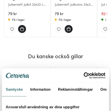
Julservett julbil 33x33 cm
Julservett julkrans 33x33
Jul va
grön
cm röd
julgra
79 kr
79 kr
82 kr
Få i lager
Få i lager
I la
Du kanske också gillar
Samtycke
Information
Reklaminställningar
Om
Ansvarsfull användning av dina uppgifter