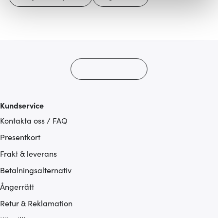
Vi använder cookies för att innehållet och annonserna
ska anpassas efter det som vi tror att du tycker om. Det
gör också att vi kan analysera vår trafik och göra
hemsidan ännu bättre. Du bestämmer själv vilka cookies
som du vill dela med dig av.
Kundservice
Kontakta oss / FAQ
Presentkort
Frakt & leverans
Betalningsalternativ
Ångerrätt
Retur & Reklamation