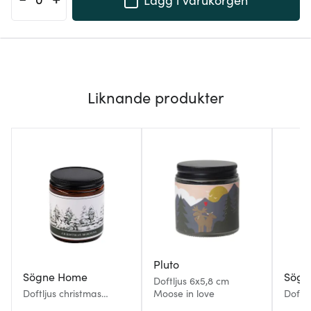
Liknande produkter
Pluto
Sögne Home
Sögn
Doftljus 6x5,8 cm
Doftljus christmas
Moose in love
Doftl
morning 9 cm brun
brun