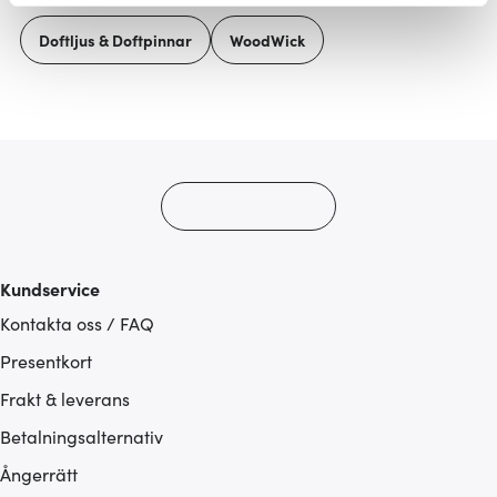
Vi använder cookies för att innehållet och annonserna
Doftljus & Doftpinnar
WoodWick
ska anpassas efter det som vi tror att du tycker om. Det
gör också att vi kan analysera vår trafik och göra
hemsidan ännu bättre. Du bestämmer själv vilka cookies
som du vill dela med dig av.
Kundservice
Kontakta oss / FAQ
Presentkort
Frakt & leverans
Betalningsalternativ
Ångerrätt