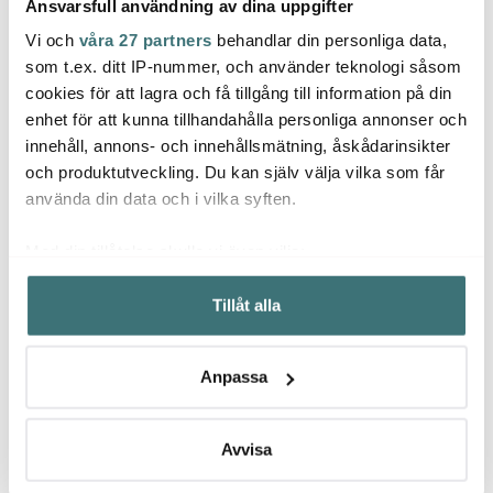
Ansvarsfull användning av dina uppgifter
Vi och
våra 27 partners
behandlar din personliga data,
Woodwick
Global
som t.ex. ditt IP-nummer, och använder teknologi såsom
Dalo
cookies för att lagra och få tillgång till information på din
Ellipse doftljus white
Global Knivblock för 9
teak
knivar och skärpstål
Skärb
enhet för att kunna tillhandahålla personliga annonser och
Rostfri
cm Be
innehåll, annons- och innehållsmätning, åskådarinsikter
499 kr
1549 kr
39 kr
och produktutveckling. Du kan själv välja vilka som får
Få i lager
I lager
I la
använda din data och i vilka syften.
Med din tillåtelse skulle vi även vilja:
Samla in information om din geografiska plats som
Tillåt alla
kan ha en noggrannhet på upp till flera meter
Identifiera din enhet genom att aktivt skanna den för
Låt dig inspireras av våra kunder
specifika kännetecken (fingeravtryck)
Anpassa
Ta reda på mer om hur dina personliga uppgifter
behandlas och ställ in dina preferenser i
detaljsektionen
.
Du kan ändra eller dra tillbaka ditt samtycke när som
Avvisa
Relaterade sidor
helst från cookie-förklaringen.