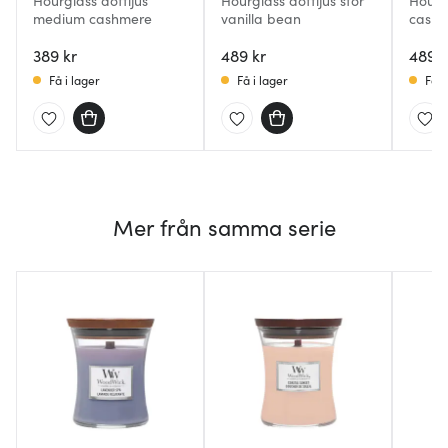
Hourglass doftljus
Hourglass doftljus stor
Hourgl
medium cashmere
vanilla bean
cash
389 kr
489 kr
489 k
Få i lager
Få i lager
Få i
Mer från samma serie