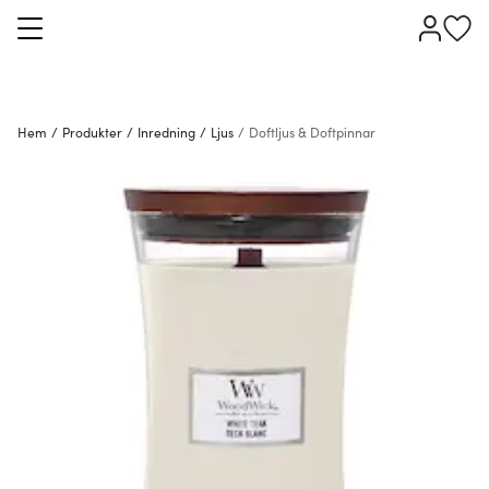
Hem
/
Produkter
/
Inredning
/
Ljus
/
Doftljus & Doftpinnar