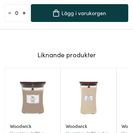
-
+
Lägg i varukorgen
Liknande produkter
Woodwick
Woodwick
Wood