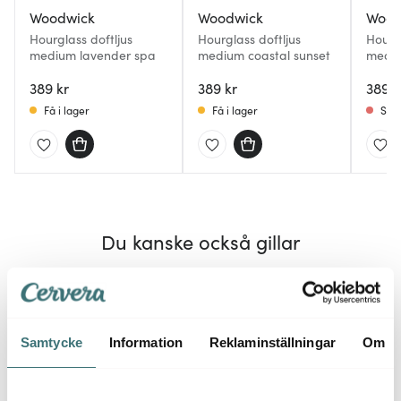
Woodwick
Woodwick
Wood
Hourglass doftljus
Hourglass doftljus
Hourgl
medium lavender spa
medium coastal sunset
mediu
389 kr
389 kr
389 k
Få i lager
Få i lager
Slut
Du kanske också gillar
Samtycke
Information
Reklaminställningar
Om