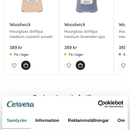
Woodwick
Woodwick
Wood
Hourglass doftljus
Hourglass doftljus
Hourgl
medium coastal sunset
medium lavender spa
medi
389 kr
389 kr
389 k
Få i lager
Få i lager
Slut
Du kanske också gillar
25%
Samtycke
Information
Reklaminställningar
Om