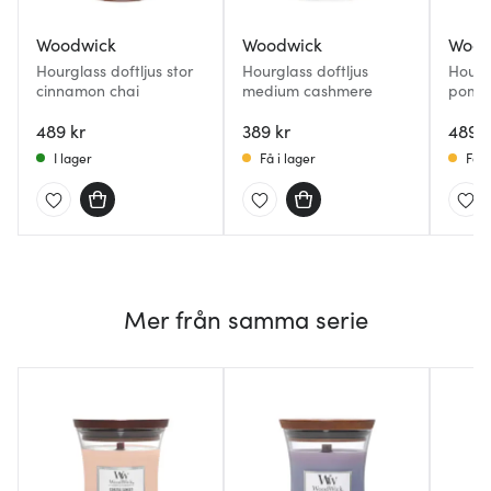
Woodwick
Woodwick
Wood
Hourglass doftljus stor
Hourglass doftljus
Hourgl
cinnamon chai
medium cashmere
pome
489 kr
389 kr
489 k
I lager
Få i lager
Få i
Mer från samma serie