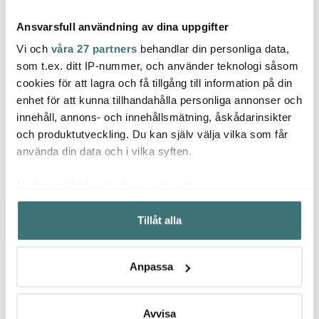
Ansvarsfull användning av dina uppgifter
Vi och
våra 27 partners
behandlar din personliga data,
som t.ex. ditt IP-nummer, och använder teknologi såsom
cookies för att lagra och få tillgång till information på din
Skultuna
Pluto
enhet för att kunna tillhandahålla personliga annonser och
Ander
Skyddsängel Grande
Mumin Magnet 3-pack
innehåll, annons- och innehållsmätning, åskådarinsikter
Dame 20,5 cm mässing
Moomin love
Stenf
rund 
och produktutveckling. Du kan själv välja vilka som får
1400 kr
74 kr
1399 
99 kr
använda din data och i vilka syften.
I lager
I lager
I la
Med din tillåtelse skulle vi även vilja:
Samla in information om din geografiska plats som
Tillåt alla
kan ha en noggrannhet på upp till flera meter
Identifiera din enhet genom att aktivt skanna den för
specifika kännetecken (fingeravtryck)
Låt dig inspireras av våra kunder
Anpassa
Ta reda på mer om hur dina personliga uppgifter
behandlas och ställ in dina preferenser i
detaljsektionen
.
Du kan ändra eller dra tillbaka ditt samtycke när som
Avvisa