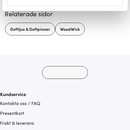
helst från cookie-förklaringen.
Relaterade sidor
Vi använder cookies för att innehållet och annonserna
ska anpassas efter det som vi tror att du tycker om. Det
Doftljus & Doftpinnar
WoodWick
gör också att vi kan analysera vår trafik och göra
hemsidan ännu bättre. Du bestämmer själv vilka cookies
som du vill dela med dig av.
Kundservice
Kontakta oss / FAQ
Presentkort
Frakt & leverans