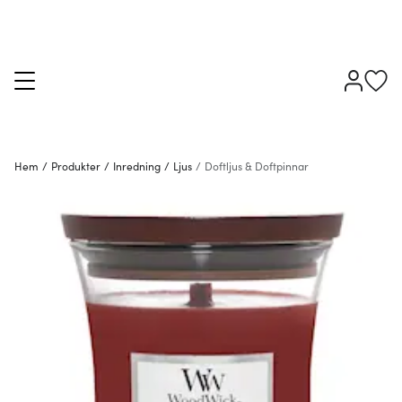
Hem
/
Produkter
/
Inredning
/
Ljus
/
Doftljus & Doftpinnar