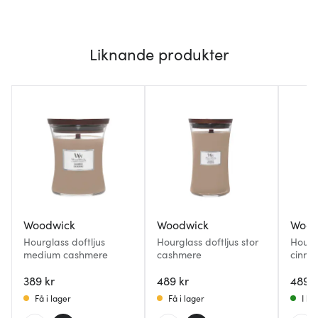
Liknande produkter
Woodwick
Woodwick
Wood
Hourglass doftljus
Hourglass doftljus stor
Hourgl
medium cashmere
cashmere
cinna
389 kr
489 kr
489 k
Få i lager
Få i lager
I la