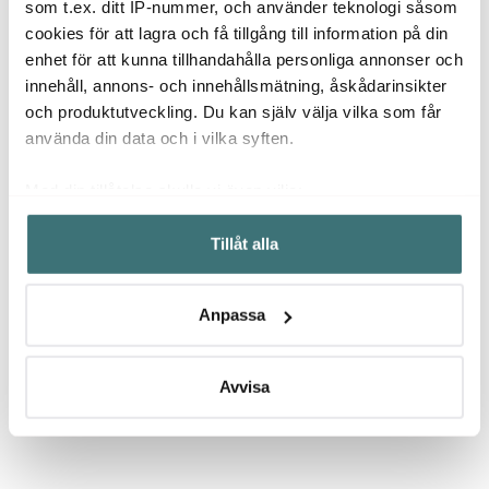
som t.ex. ditt IP-nummer, och använder teknologi såsom
redskapförvaring 1,1 L
Vit
cookies för att lagra och få tillgång till information på din
Bleu Riviera
439 kr
129 kr
299 k
enhet för att kunna tillhandahålla personliga annonser och
I lager
I lager
I la
innehåll, annons- och innehållsmätning, åskådarinsikter
och produktutveckling. Du kan själv välja vilka som får
använda din data och i vilka syften.
Med din tillåtelse skulle vi även vilja:
Låt dig inspireras av våra kunder
Samla in information om din geografiska plats som
Tillåt alla
kan ha en noggrannhet på upp till flera meter
Identifiera din enhet genom att aktivt skanna den för
specifika kännetecken (fingeravtryck)
Anpassa
Ta reda på mer om hur dina personliga uppgifter
Relaterade sidor
behandlas och ställ in dina preferenser i
detaljsektionen
.
Du kan ändra eller dra tillbaka ditt samtycke när som
Avvisa
helst från cookie-förklaringen.
Doftljus & Doftpinnar
WoodWick
Vi använder cookies för att innehållet och annonserna
ska anpassas efter det som vi tror att du tycker om. Det