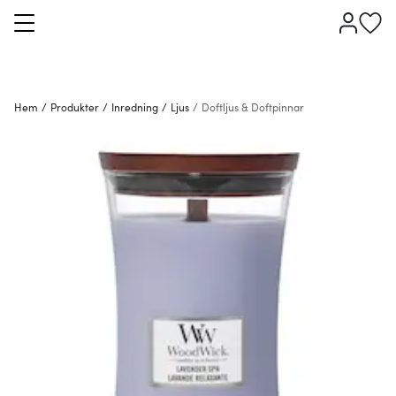
Hem
/
Produkter
/
Inredning
/
Ljus
/
Doftljus & Doftpinnar