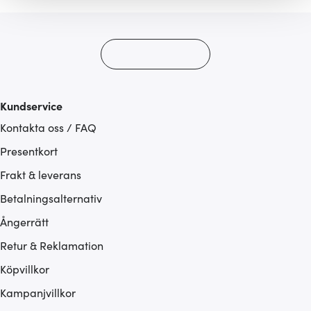
gör också att vi kan analysera vår trafik och göra
hemsidan ännu bättre. Du bestämmer själv vilka cookies
som du vill dela med dig av.
Kundservice
Kontakta oss / FAQ
Presentkort
Frakt & leverans
Betalningsalternativ
Ångerrätt
Retur & Reklamation
Köpvillkor
Kampanjvillkor