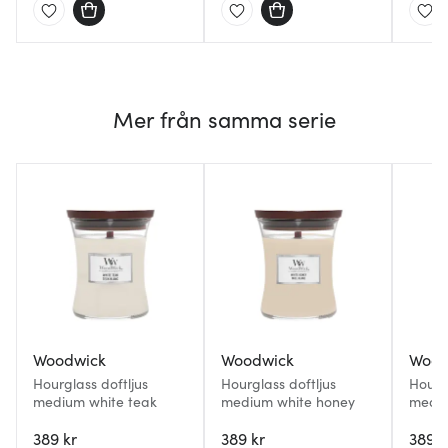
Mer från samma serie
Woodwick
Woodwick
Wood
Hourglass doftljus
Hourglass doftljus
Hourgl
medium white teak
medium white honey
mediu
389 kr
389 kr
389 k