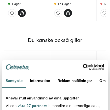
I lager
Få i lager
Slut
Du kanske också gillar
Samtycke
Information
Reklaminställningar
Om
Ansvarsfull användning av dina uppgifter
Le Creuset
Dorre
Solst
Vi och
våra 27 partners
behandlar din personliga data,
Bestick- &
Passersil 19,5 cm Rostfri
Three