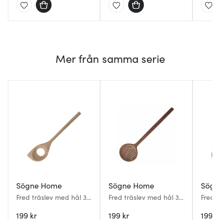
Mer från samma serie
Sögne Home
Sögne Home
Sögn
Fred träslev med hål 30
Fred träslev med hål 35
Fred 
cm akacia natural
cm akaciaträ
cm ak
199 kr
199 kr
199 k