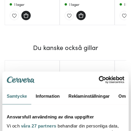
I lager
I lager
I la
Du kanske också gillar
Samtycke
Information
Reklaminställningar
Om
Ansvarsfull användning av dina uppgifter
Satake
Aida
Sata
Spaghettislev 33,5 cm
Raw skärbräda 38x28
Vi och
våra 27 partners
behandlar din personliga data,
valnöt
cm akacia
Tång