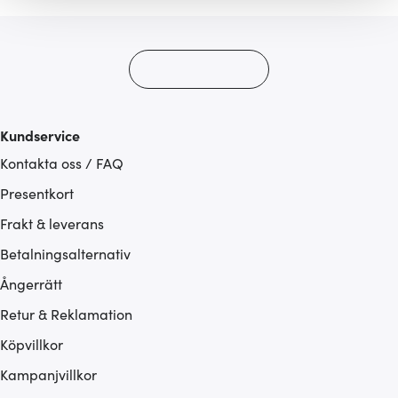
gör också att vi kan analysera vår trafik och göra
hemsidan ännu bättre. Du bestämmer själv vilka cookies
som du vill dela med dig av.
Kundservice
Kontakta oss / FAQ
Presentkort
Frakt & leverans
Betalningsalternativ
Ångerrätt
Retur & Reklamation
Köpvillkor
Kampanjvillkor