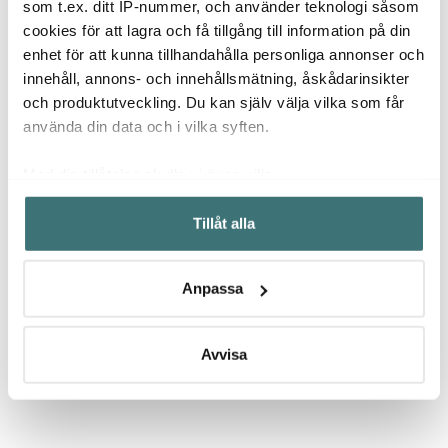
som t.ex. ditt IP-nummer, och använder teknologi såsom
cookies för att lagra och få tillgång till information på din
199 kr
529 kr
104 k
enhet för att kunna tillhandahålla personliga annonser och
I lager
I lager
I la
innehåll, annons- och innehållsmätning, åskådarinsikter
och produktutveckling. Du kan själv välja vilka som får
använda din data och i vilka syften.
Med din tillåtelse skulle vi även vilja:
Låt dig inspireras av våra kunder
Samla in information om din geografiska plats som
Tillåt alla
kan ha en noggrannhet på upp till flera meter
Identifiera din enhet genom att aktivt skanna den för
specifika kännetecken (fingeravtryck)
Anpassa
Ta reda på mer om hur dina personliga uppgifter
Relaterade sidor
behandlas och ställ in dina preferenser i
detaljsektionen
.
Du kan ändra eller dra tillbaka ditt samtycke när som
Avvisa
helst från cookie-förklaringen.
Grytredskap & Slevar
Sögne Home
Vi använder cookies för att innehållet och annonserna
ska anpassas efter det som vi tror att du tycker om. Det