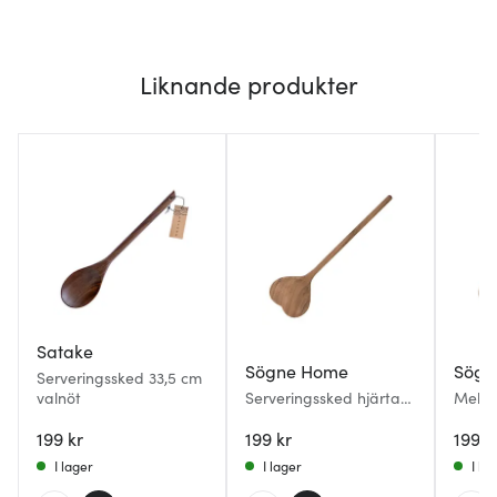
Liknande produkter
Satake
Sögne Home
Sögn
Serveringssked 33,5 cm
valnöt
Serveringssked hjärta
Melke
30 cm akacia natural
hjärta
199 kr
199 kr
199 k
I lager
I lager
I la