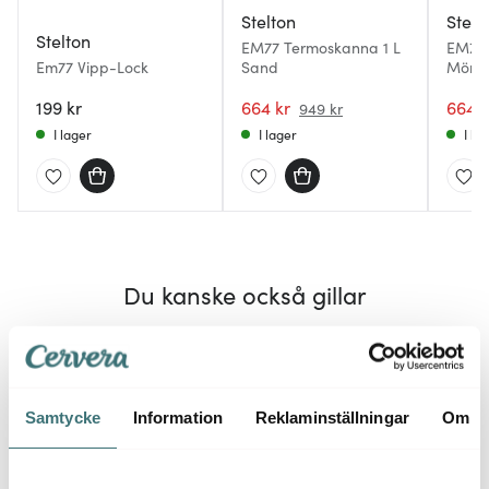
Stelton
Stelt
Stelton
EM77 Termoskanna 1 L
EM77 
Em77 Vipp-Lock
Sand
Mörk
199 kr
664 kr
664 k
949 kr
I lager
I lager
I la
Du kanske också gillar
Samtycke
Information
Reklaminställningar
Om