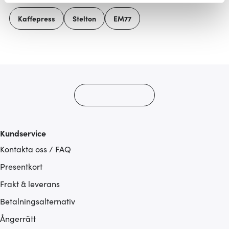
Vi använder cookies för att innehållet och annonserna
Kaffepress
Stelton
EM77
ska anpassas efter det som vi tror att du tycker om. Det
gör också att vi kan analysera vår trafik och göra
hemsidan ännu bättre. Du bestämmer själv vilka cookies
som du vill dela med dig av.
Kundservice
Kontakta oss / FAQ
Presentkort
Frakt & leverans
Betalningsalternativ
Ångerrätt