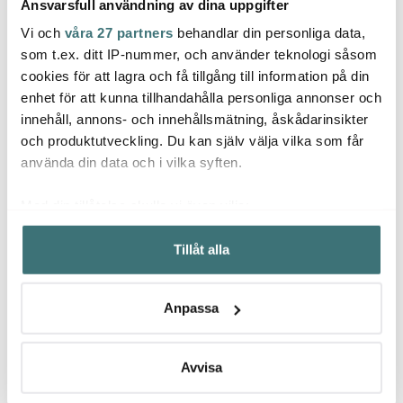
Ansvarsfull användning av dina uppgifter
Vi och
våra 27 partners
behandlar din personliga data,
Jonas
Stelton
Stelt
som t.ex. ditt IP-nummer, och använder teknologi såsom
cookies för att lagra och få tillgång till information på din
Jonas Måttsats i 4 delar
Stelton Kaffetratt 14 cm
To Go
Rostfri
Svart
termo
enhet för att kunna tillhandahålla personliga annonser och
Laevi
innehåll, annons- och innehållsmätning, åskådarinsikter
129 kr
249 kr
328 k
och produktutveckling. Du kan själv välja vilka som får
I lager
Få i lager
I la
använda din data och i vilka syften.
Med din tillåtelse skulle vi även vilja:
Samla in information om din geografiska plats som
Tillåt alla
kan ha en noggrannhet på upp till flera meter
Identifiera din enhet genom att aktivt skanna den för
Låt dig inspireras av våra kunder
specifika kännetecken (fingeravtryck)
Anpassa
Ta reda på mer om hur dina personliga uppgifter
behandlas och ställ in dina preferenser i
detaljsektionen
.
Du kan ändra eller dra tillbaka ditt samtycke när som
Avvisa
Relaterade sidor
helst från cookie-förklaringen.