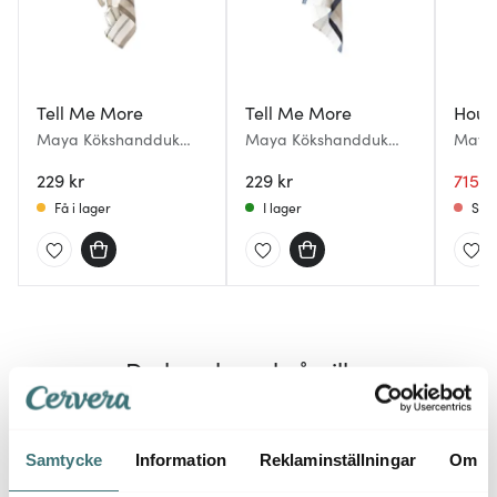
Tell Me More
Tell Me More
Hous
Maya Kökshandduk
Maya Kökshandduk
Maya 
50x70 cm Navy Stripe
50x70 cm Natural
antik
229 kr
Stripe
229 kr
715 k
Få i lager
I lager
Slut
Du kanske också gillar
Superklipp
46%
30%
Samtycke
Information
Reklaminställningar
Om