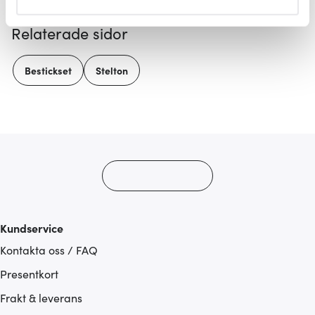
helst från cookie-förklaringen.
Relaterade sidor
Vi använder cookies för att innehållet och annonserna
ska anpassas efter det som vi tror att du tycker om. Det
Bestickset
Stelton
gör också att vi kan analysera vår trafik och göra
hemsidan ännu bättre. Du bestämmer själv vilka cookies
som du vill dela med dig av.
Kundservice
Kontakta oss / FAQ
Presentkort
Frakt & leverans