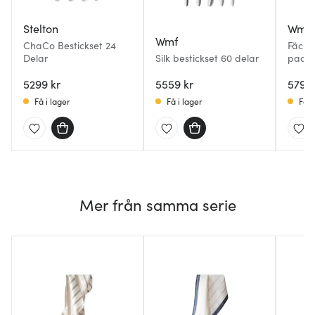
Stelton
Wmf
Wmf
ChaCo Bestickset 24
Fäche
Delar
Silk bestickset 60 delar
pack
5299 kr
5559 kr
5799 
Få i lager
Få i lager
Få i
Mer från samma serie