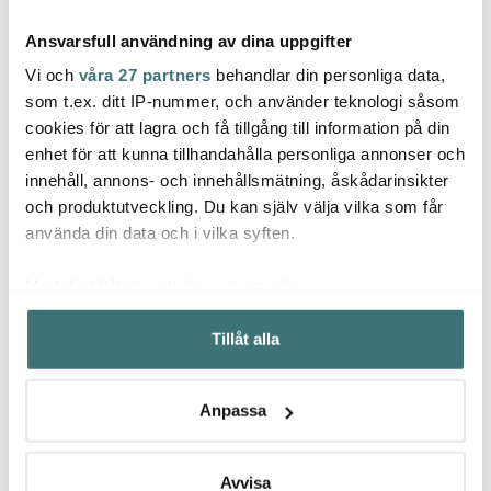
Ansvarsfull användning av dina uppgifter
Vi och
våra 27 partners
behandlar din personliga data,
som t.ex. ditt IP-nummer, och använder teknologi såsom
cookies för att lagra och få tillgång till information på din
Stelton
Stelton
Stelt
enhet för att kunna tillhandahålla personliga annonser och
Pilastro Dricksglas 24 cl
To Go Click
To Go
innehåll, annons- och innehållsmätning, åskådarinsikter
6-pack
termosmugg 40 cl Soft
termo
Rose
Rose
och produktutveckling. Du kan själv välja vilka som får
179 kr
328 kr
279 k
329 kr
469 kr
använda din data och i vilka syften.
I lager
I lager
I la
Med din tillåtelse skulle vi även vilja:
Samla in information om din geografiska plats som
Tillåt alla
kan ha en noggrannhet på upp till flera meter
Identifiera din enhet genom att aktivt skanna den för
specifika kännetecken (fingeravtryck)
Låt dig inspireras av våra kunder
Anpassa
Ta reda på mer om hur dina personliga uppgifter
behandlas och ställ in dina preferenser i
detaljsektionen
.
Du kan ändra eller dra tillbaka ditt samtycke när som
Avvisa