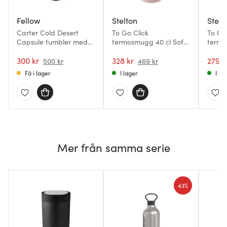
Fellow
Stelton
Stelt
Carter Cold Desert
To Go Click
To Go
Capsule tumbler med
termosmugg 40 cl Soft
termo
sugrör 475 ml sienna
Rose
Rose
300 kr
328 kr
279 k
500 kr
469 kr
Få i lager
I lager
I la
Mer från samma serie
43%