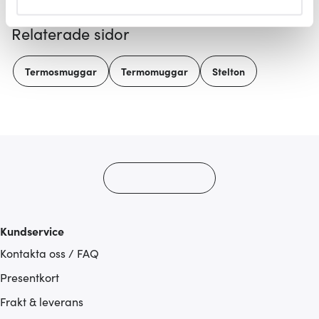
helst från cookie-förklaringen.
Relaterade sidor
Vi använder cookies för att innehållet och annonserna
ska anpassas efter det som vi tror att du tycker om. Det
Termosmuggar
Termomuggar
Stelton
gör också att vi kan analysera vår trafik och göra
hemsidan ännu bättre. Du bestämmer själv vilka cookies
som du vill dela med dig av.
Kundservice
Kontakta oss / FAQ
Presentkort
Frakt & leverans