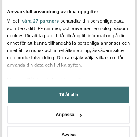
Ansvarsfull användning av dina uppgifter
Vi och
våra 27 partners
behandlar din personliga data,
som t.ex. ditt IP-nummer, och använder teknologi såsom
cookies för att lagra och få tillgång till information på din
Stelton
Stelton
Stelt
enhet för att kunna tillhandahålla personliga annonser och
To Go Click
Pilastro Dricksglas 24 cl
Classi
innehåll, annons- och innehållsmätning, åskådarinsikter
termosmugg 20 cl Black
6-pack
Dricks
Metallic
Klar
och produktutveckling. Du kan själv välja vilka som får
279 kr
179 kr
317 k
399 kr
329 kr
använda din data och i vilka syften.
I lager
I lager
I la
Med din tillåtelse skulle vi även vilja:
Samla in information om din geografiska plats som
Tillåt alla
kan ha en noggrannhet på upp till flera meter
Identifiera din enhet genom att aktivt skanna den för
specifika kännetecken (fingeravtryck)
Låt dig inspireras av våra kunder
Anpassa
Ta reda på mer om hur dina personliga uppgifter
behandlas och ställ in dina preferenser i
detaljsektionen
.
Du kan ändra eller dra tillbaka ditt samtycke när som
Avvisa