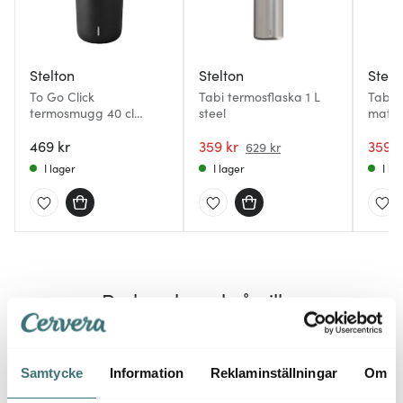
Stelton
Stelton
Stelt
To Go Click
Tabi termosflaska 1 L
Tabi t
termosmugg 40 cl
steel
matte
Black Metallic
469 kr
359 kr
359 k
629 kr
I lager
I lager
I la
Du kanske också gillar
Superklipp
30%
46%
Samtycke
Information
Reklaminställningar
Om