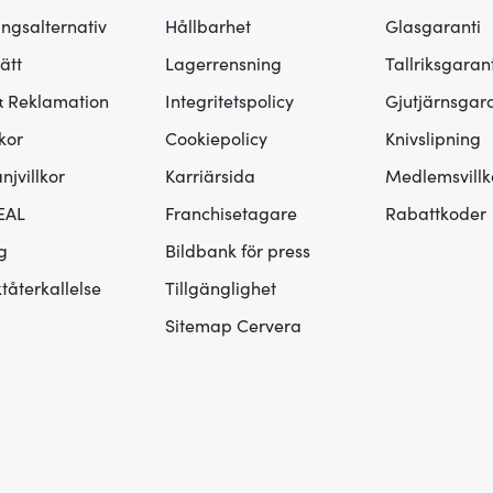
ingsalternativ
Hållbarhet
Glasgaranti
ätt
Lagerrensning
Tallriksgarant
& Reklamation
Integritetspolicy
Gjutjärnsgara
kor
Cookiepolicy
Knivslipning
jvillkor
Karriärsida
Medlemsvillk
EAL
Franchisetagare
Rabattkoder
g
Bildbank för press
tåterkallelse
Tillgänglighet
Sitemap Cervera