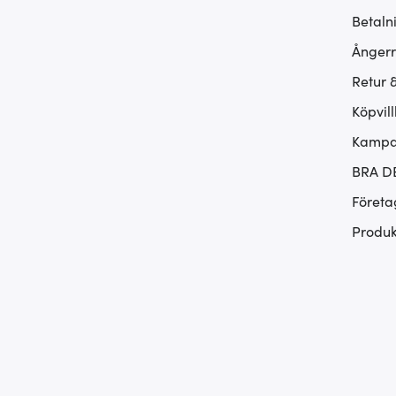
Betaln
Ångerr
Retur 
Köpvill
Kampan
BRA D
Företa
Produk