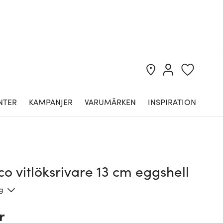
NTER
KAMPANJER
VARUMÄRKEN
INSPIRATION
co vitlöksrivare 13 cm eggshell
ng
r