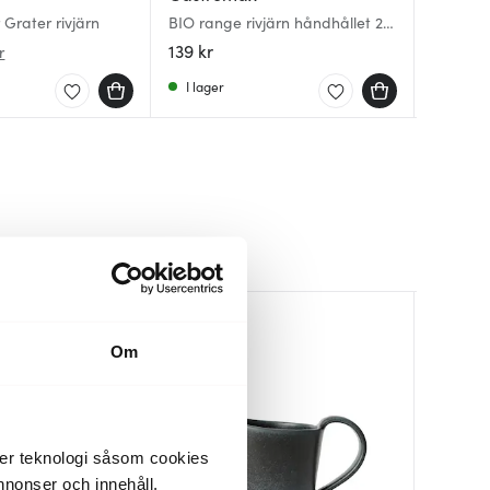
Gourmet
Grater rivjärn
BIO range rivjärn håndhållet 22
med 3 t
Contain
cm linne
behållar
139 kr
2999 k
549 kr
r
I lager
Få i la
Få i la
Om
der teknologi såsom cookies
 annonser och innehåll,