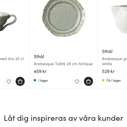
Sthål
Sthål
ed öra 25 cl
Arabesque g
Arabesque Tallrik 28 cm Antique
white
459 kr
529 kr
I lager
Få i lager
Låt dig inspireras av våra kunder