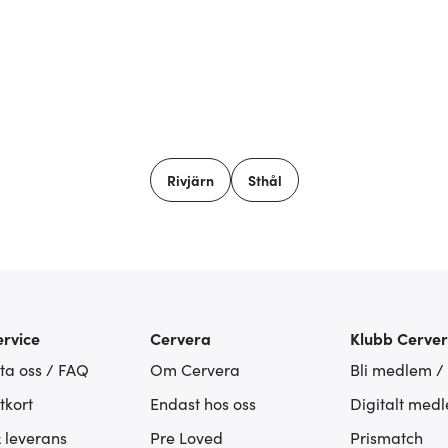
Rivjärn
Sthål
rvice
Cervera
Klubb Cerve
ta oss / FAQ
Om Cervera
Bli medlem /
tkort
Endast hos oss
Digitalt med
& leverans
Pre Loved
Prismatch