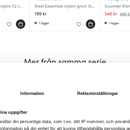
rivjärn 7,2 cm
Steel Essentials rivjärn grovt 31,5
Gourmet Star 
cm stål
199 kr
346 kr
469 k
I lager
I lager
Mer från samma serie
Information
Reklaminställningar
ina uppgifter
ndlar din personliga data, som t.ex. ditt IP-nummer, och använ
ill information på din enhet för att kunna tillhandahålla personliga