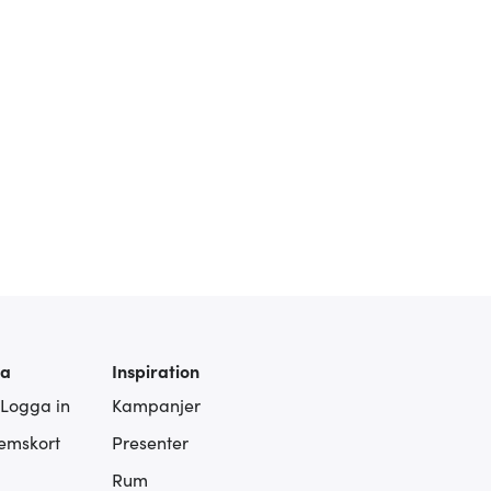
ra
Inspiration
 Logga in
Kampanjer
lemskort
Presenter
Rum