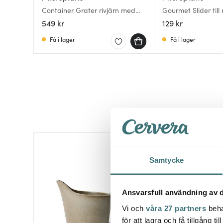
Container Grater rivjärn med
Gourmet Slider till 
behållare antracit/valnöt
klar
549 kr
129 kr
Få i lager
Få i lager
Samtycke
Ansvarsfull användning av d
Vi och
våra 27 partners
beha
för att lagra och få tillgång t