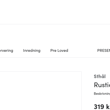
rvering
Inredning
Pre Loved
PRESE
Sthål
Rusti
Beskrivni
319 k