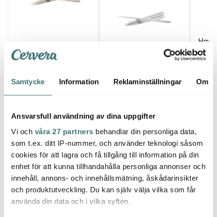
Hacki
Stoff Nagel
Stoff Nagel
Hacki
Stoff Nagel antikljus by
Stoff Nagel Kronljus 6-
22,5 
Ester & Erik 29 cm 6-
pack Vit
pack Sand
209 kr
209 kr
129 k
Samtycke
Information
Reklaminställningar
Om
I lager
I lager
I la
Ansvarsfull användning av dina uppgifter
Vi och
våra 27 partners
behandlar din personliga data,
som t.ex. ditt IP-nummer, och använder teknologi såsom
cookies för att lagra och få tillgång till information på din
Låt dig inspireras av våra kunder
enhet för att kunna tillhandahålla personliga annonser och
innehåll, annons- och innehållsmätning, åskådarinsikter
och produktutveckling. Du kan själv välja vilka som får
använda din data och i vilka syften.