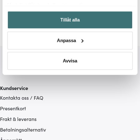
Relaterade sidor
Med din tillåtelse skulle vi även vilja:
Samla in information om din geografiska plats som
Ljusstakar
STOFF Nagel
Tillåt alla
kan ha en noggrannhet på upp till flera meter
Identifiera din enhet genom att aktivt skanna den för
specifika kännetecken (fingeravtryck)
Anpassa
Ta reda på mer om hur dina personliga uppgifter
behandlas och ställ in dina preferenser i
detaljsektionen
.
Du kan ändra eller dra tillbaka ditt samtycke när som
Avvisa
helst från cookie-förklaringen.
Vi använder cookies för att innehållet och annonserna
Kundservice
ska anpassas efter det som vi tror att du tycker om. Det
Kontakta oss / FAQ
gör också att vi kan analysera vår trafik och göra
hemsidan ännu bättre. Du bestämmer själv vilka cookies
Presentkort
som du vill dela med dig av.
Frakt & leverans
Betalningsalternativ