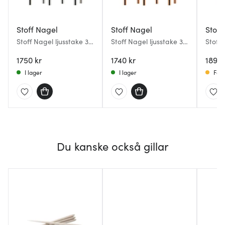
Stoff Nagel
Stoff Nagel
Stoff
Stoff Nagel ljusstake 3-
Stoff Nagel ljusstake 3-
Stoff 
pack Krom
pack Rose Gold
pack 
1750 kr
1740 kr
1899 
I lager
I lager
Få i
Du kanske också gillar